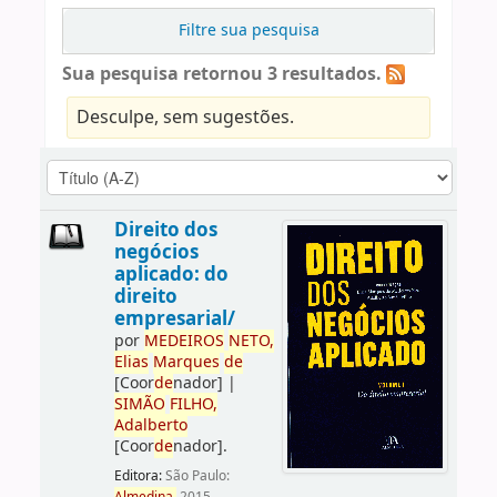
Filtre sua pesquisa
Sua pesquisa retornou 3 resultados.
Desculpe, sem sugestões.
Direito dos
negócios
aplicado: do
direito
empresarial/
por
ME
DE
IROS
NETO,
Elias
Marques
de
[Coor
de
nador]
|
SIMÃO
FILHO,
Adalberto
[Coor
de
nador]
.
Editora:
São Paulo: