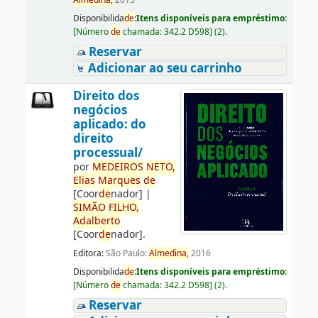
Almedina,
2015
Disponibilida
de
:
Itens disponíveis para empréstimo:
[
Número
de
chamada:
342.2 D598
]
(2).
Reservar
Adicionar ao seu carrinho
Direito dos
negócios
aplicado: do
direito
processual/
por
ME
DE
IROS
NETO,
Elias
Marques
de
[Coor
de
nador]
|
SIMÃO
FILHO,
Adalberto
[Coor
de
nador]
.
Editora:
São Paulo:
Almedina,
2016
Disponibilida
de
:
Itens disponíveis para empréstimo:
[
Número
de
chamada:
342.2 D598
]
(2).
Reservar