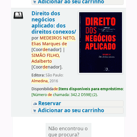
Adicionar ao seu carrinho
Direito dos
negócios
aplicado: dos
direitos conexos/
por
ME
DE
IROS
NETO,
Elias
Marques
de
[Coor
de
nador]
|
SIMÃO
FILHO,
Adalberto
[Coor
de
nador]
.
Editora:
São Paulo:
Almedina,
2016
Disponibilida
de
:
Itens disponíveis para empréstimo:
[
Número
de
chamada:
342.2 D598
]
(2).
Reservar
Adicionar ao seu carrinho
Não encontrou o
que procura?