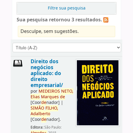
Filtre sua pesquisa
Sua pesquisa retornou 3 resultados.
Desculpe, sem sugestões.
Direito dos
negócios
aplicado: do
direito
empresarial/
por
ME
DE
IROS
NETO,
Elias
Marques
de
[Coor
de
nador]
|
SIMÃO
FILHO,
Adalberto
[Coor
de
nador]
.
Editora:
São Paulo: