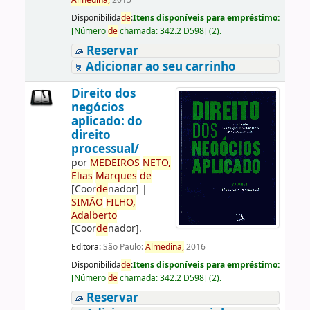
Almedina,
2015
Disponibilida
de
:
Itens disponíveis para empréstimo:
[
Número
de
chamada:
342.2 D598
]
(2).
Reservar
Adicionar ao seu carrinho
Direito dos
negócios
aplicado: do
direito
processual/
por
ME
DE
IROS
NETO,
Elias
Marques
de
[Coor
de
nador]
|
SIMÃO
FILHO,
Adalberto
[Coor
de
nador]
.
Editora:
São Paulo:
Almedina,
2016
Disponibilida
de
:
Itens disponíveis para empréstimo:
[
Número
de
chamada:
342.2 D598
]
(2).
Reservar