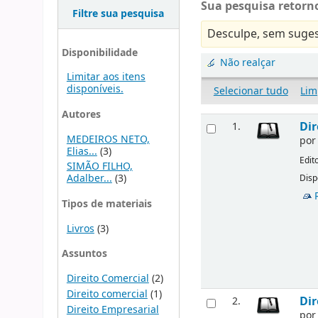
Sua pesquisa retorno
Filtre sua pesquisa
Desculpe, sem suges
Disponibilidade
Não realçar
Limitar aos itens
disponíveis.
Selecionar tudo
Lim
Autores
Dir
1.
MEDEIROS NETO,
po
Elias...
(3)
Edit
SIMÃO FILHO,
Adalber...
(3)
Disp
Tipos de materiais
Livros
(3)
Assuntos
Direito Comercial
(2)
Direito comercial
(1)
Dir
2.
Direito Empresarial
po