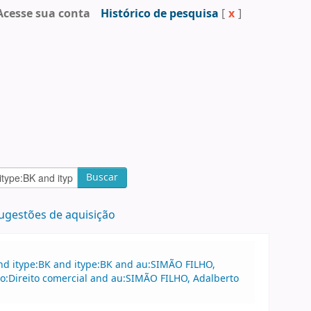
Acesse sua conta
Histórico de pesquisa
[
x
]
Buscar
ugestões de aquisição
nd itype:BK and itype:BK and au:SIMÃO FILHO,
to:Direito comercial and au:SIMÃO FILHO, Adalberto