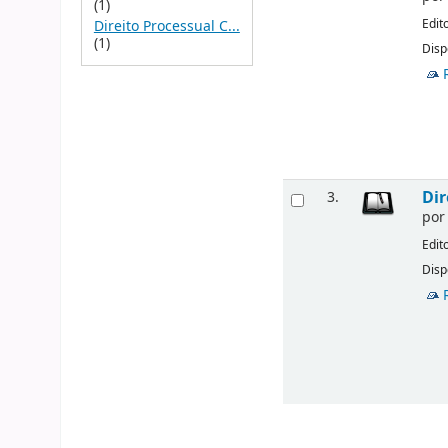
(1)
Edit
Direito Processual C...
(1)
Disp
Dir
3.
po
Edit
Disp