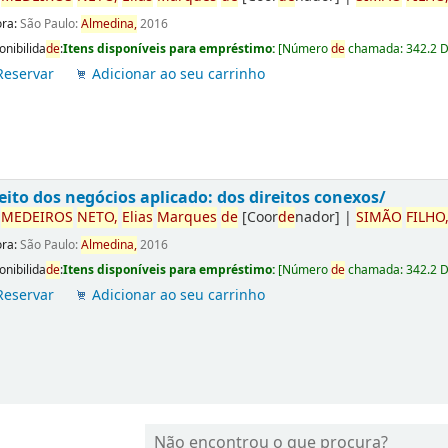
ora:
São Paulo:
Almedina,
2016
onibilida
de
:
Itens disponíveis para empréstimo:
[
Número
de
chamada:
342.2 
Reservar
Adicionar ao seu carrinho
eito dos negócios aplicado: dos direitos conexos/
r
ME
DE
IROS
NETO,
Elias
Marques
de
[Coor
de
nador]
|
SIMÃO
FILHO
ora:
São Paulo:
Almedina,
2016
onibilida
de
:
Itens disponíveis para empréstimo:
[
Número
de
chamada:
342.2 
Reservar
Adicionar ao seu carrinho
Não encontrou o que procura?