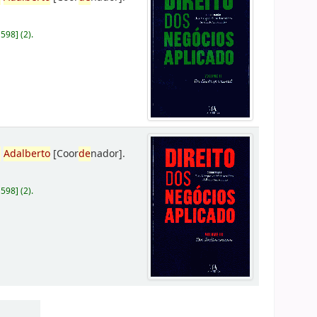
D598
]
(2).
,
Adalberto
[Coor
de
nador]
.
D598
]
(2).