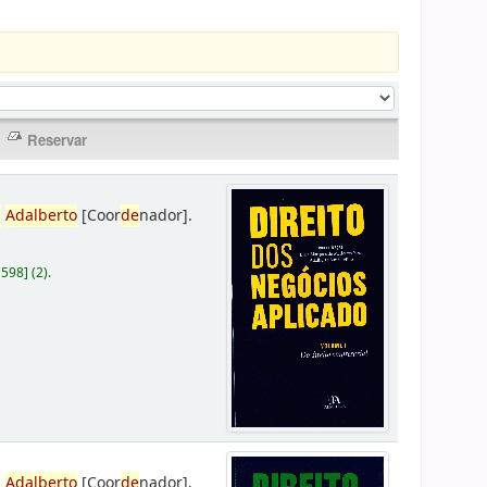
,
Adalberto
[Coor
de
nador]
.
D598
]
(2).
,
Adalberto
[Coor
de
nador]
.