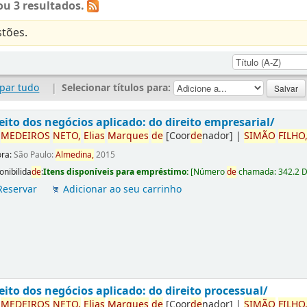
u 3 resultados.
tões.
par tudo
|
Selecionar títulos para:
eito dos negócios aplicado: do direito empresarial/
r
ME
DE
IROS
NETO,
Elias
Marques
de
[Coor
de
nador]
|
SIMÃO
FILHO
ora:
São Paulo:
Almedina,
2015
onibilida
de
:
Itens disponíveis para empréstimo:
[
Número
de
chamada:
342.2 
Reservar
Adicionar ao seu carrinho
eito dos negócios aplicado: do direito processual/
r
ME
DE
IROS
NETO,
Elias
Marques
de
[Coor
de
nador]
|
SIMÃO
FILHO