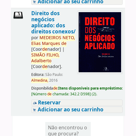
Adicionar ao seu carrinho
Direito dos
negócios
aplicado: dos
direitos conexos/
por
ME
DE
IROS
NETO,
Elias
Marques
de
[Coor
de
nador]
|
SIMÃO
FILHO,
Adalberto
[Coor
de
nador]
.
Editora:
São Paulo:
Almedina,
2016
Disponibilida
de
:
Itens disponíveis para empréstimo:
[
Número
de
chamada:
342.2 D598
]
(2).
Reservar
Adicionar ao seu carrinho
Não encontrou o
que procura?