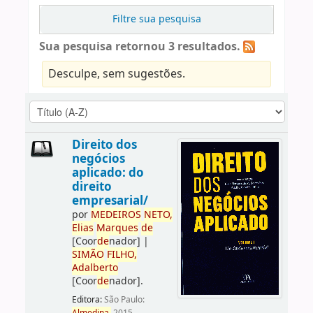
Filtre sua pesquisa
Sua pesquisa retornou 3 resultados.
Desculpe, sem sugestões.
Direito dos
negócios
aplicado: do
direito
empresarial/
por
ME
DE
IROS
NETO,
Elias
Marques
de
[Coor
de
nador]
|
SIMÃO
FILHO,
Adalberto
[Coor
de
nador]
.
Editora:
São Paulo: