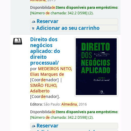
Almedina,
2015
Disponibilida
de
:
Itens disponíveis para empréstimo:
[
Número
de
chamada:
342.2 D598
]
(2).
Reservar
Adicionar ao seu carrinho
Direito dos
negócios
aplicado: do
direito
processual/
por
ME
DE
IROS
NETO,
Elias
Marques
de
[Coor
de
nador]
|
SIMÃO
FILHO,
Adalberto
[Coor
de
nador]
.
Editora:
São Paulo:
Almedina,
2016
Disponibilida
de
:
Itens disponíveis para empréstimo:
[
Número
de
chamada:
342.2 D598
]
(2).
Reservar