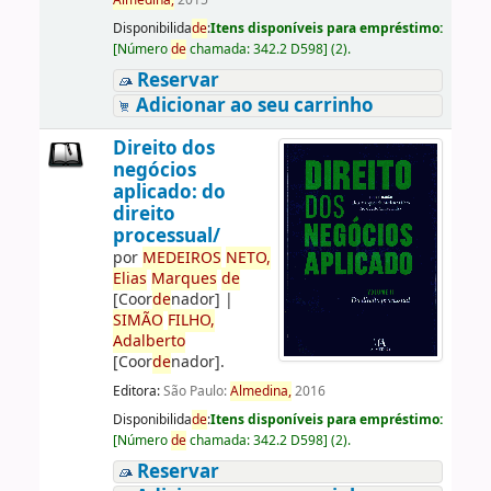
Almedina,
2015
Disponibilida
de
:
Itens disponíveis para empréstimo:
[
Número
de
chamada:
342.2 D598
]
(2).
Reservar
Adicionar ao seu carrinho
Direito dos
negócios
aplicado: do
direito
processual/
por
ME
DE
IROS
NETO,
Elias
Marques
de
[Coor
de
nador]
|
SIMÃO
FILHO,
Adalberto
[Coor
de
nador]
.
Editora:
São Paulo:
Almedina,
2016
Disponibilida
de
:
Itens disponíveis para empréstimo:
[
Número
de
chamada:
342.2 D598
]
(2).
Reservar