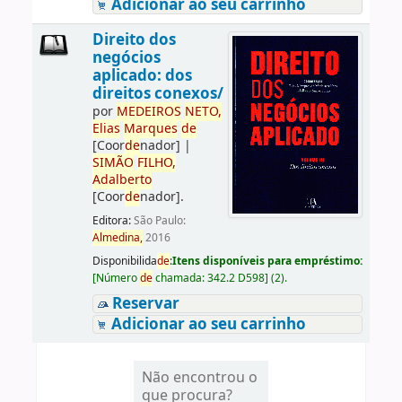
Adicionar ao seu carrinho
Direito dos
negócios
aplicado: dos
direitos conexos/
por
ME
DE
IROS
NETO,
Elias
Marques
de
[Coor
de
nador]
|
SIMÃO
FILHO,
Adalberto
[Coor
de
nador]
.
Editora:
São Paulo:
Almedina,
2016
Disponibilida
de
:
Itens disponíveis para empréstimo:
[
Número
de
chamada:
342.2 D598
]
(2).
Reservar
Adicionar ao seu carrinho
Não encontrou o
que procura?