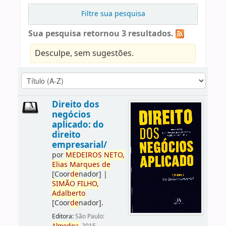
Filtre sua pesquisa
Sua pesquisa retornou 3 resultados.
Desculpe, sem sugestões.
Direito dos
negócios
aplicado: do
direito
empresarial/
por
ME
DE
IROS
NETO,
Elias
Marques
de
[Coor
de
nador]
|
SIMÃO
FILHO,
Adalberto
[Coor
de
nador]
.
Editora:
São Paulo: