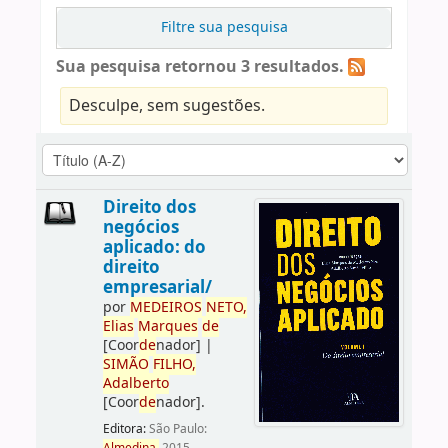
Filtre sua pesquisa
Sua pesquisa retornou 3 resultados.
Desculpe, sem sugestões.
Direito dos
negócios
aplicado: do
direito
empresarial/
por
ME
DE
IROS
NETO,
Elias
Marques
de
[Coor
de
nador]
|
SIMÃO
FILHO,
Adalberto
[Coor
de
nador]
.
Editora:
São Paulo: