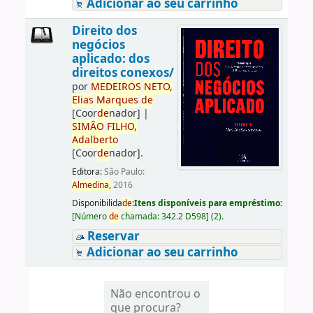
Adicionar ao seu carrinho
Direito dos
negócios
aplicado: dos
direitos conexos/
por
ME
DE
IROS
NETO,
Elias
Marques
de
[Coor
de
nador]
|
SIMÃO
FILHO,
Adalberto
[Coor
de
nador]
.
Editora:
São Paulo:
Almedina,
2016
Disponibilida
de
:
Itens disponíveis para empréstimo:
[
Número
de
chamada:
342.2 D598
]
(2).
Reservar
Adicionar ao seu carrinho
Não encontrou o
que procura?