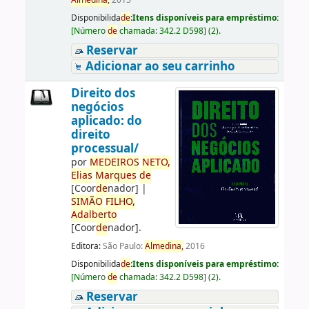
Almedina,
2015
Disponibilida
de
:
Itens disponíveis para empréstimo:
[
Número
de
chamada:
342.2 D598
]
(2).
Reservar
Adicionar ao seu carrinho
Direito dos
negócios
aplicado: do
direito
processual/
por
ME
DE
IROS
NETO,
Elias
Marques
de
[Coor
de
nador]
|
SIMÃO
FILHO,
Adalberto
[Coor
de
nador]
.
Editora:
São Paulo:
Almedina,
2016
Disponibilida
de
:
Itens disponíveis para empréstimo:
[
Número
de
chamada:
342.2 D598
]
(2).
Reservar