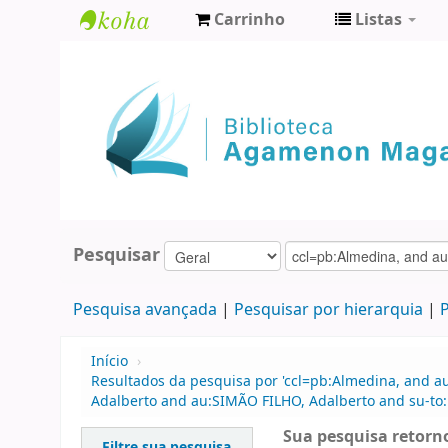
Carrinho
Listas
Biblioteca
Agamenon
Magalhães
Pesquisar
Pesquisa avançada
Pesquisar por hierarquia
P
Início
›
Resultados da pesquisa por 'ccl=pb:Almedina, and a
Adalberto and au:SIMÃO FILHO, Adalberto and su-to:
Sua pesquisa retorno
Filtre sua pesquisa