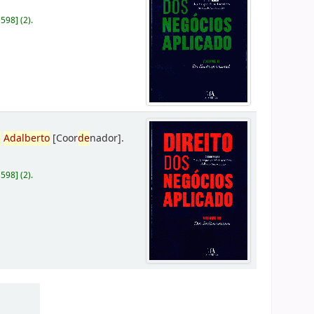
D598
]
(2).
,
Adalberto
[Coor
de
nador]
.
D598
]
(2).