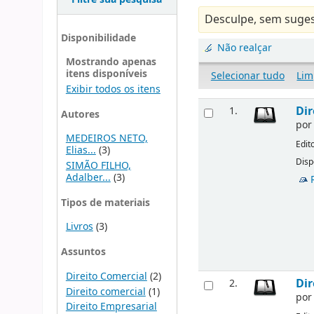
Desculpe, sem suges
Disponibilidade
Não realçar
Mostrando apenas
itens disponíveis
Selecionar tudo
Lim
Exibir todos os itens
Dir
1.
Autores
po
MEDEIROS NETO,
Edit
Elias...
(3)
Disp
SIMÃO FILHO,
Adalber...
(3)
Tipos de materiais
Livros
(3)
Assuntos
Direito Comercial
(2)
Dir
2.
Direito comercial
(1)
po
Direito Empresarial