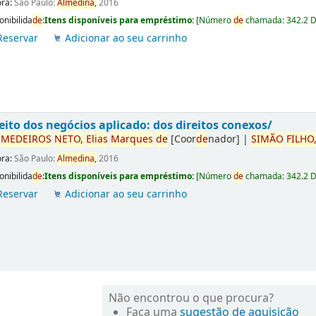
ora:
São Paulo:
Almedina,
2016
onibilida
de
:
Itens disponíveis para empréstimo:
[
Número
de
chamada:
342.2 
Reservar
Adicionar ao seu carrinho
eito dos negócios aplicado: dos direitos conexos/
r
ME
DE
IROS
NETO,
Elias
Marques
de
[Coor
de
nador]
|
SIMÃO
FILHO
ora:
São Paulo:
Almedina,
2016
onibilida
de
:
Itens disponíveis para empréstimo:
[
Número
de
chamada:
342.2 
Reservar
Adicionar ao seu carrinho
Não encontrou o que procura?
Faça uma
sugestão de aquisição