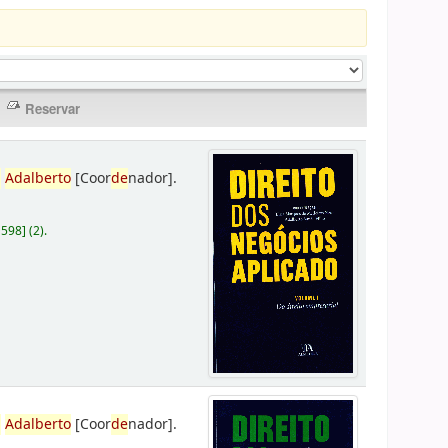
,
Adalberto
[Coor
de
nador]
.
D598
]
(2).
,
Adalberto
[Coor
de
nador]
.