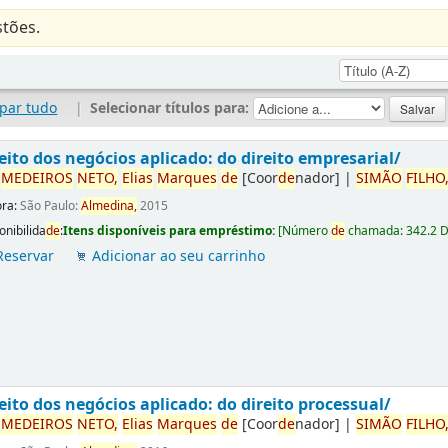
tões.
par tudo
|
Selecionar títulos para:
eito dos negócios aplicado: do direito empresarial/
r
ME
DE
IROS
NETO,
Elias
Marques
de
[Coor
de
nador]
|
SIMÃO
FILHO
ora:
São Paulo:
Almedina,
2015
onibilida
de
:
Itens disponíveis para empréstimo:
[
Número
de
chamada:
342.2 
Reservar
Adicionar ao seu carrinho
eito dos negócios aplicado: do direito processual/
r
ME
DE
IROS
NETO,
Elias
Marques
de
[Coor
de
nador]
|
SIMÃO
FILHO