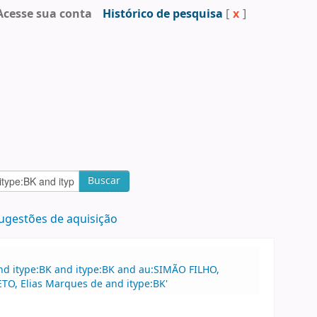
Acesse sua conta
Histórico de pesquisa
[
x
]
Buscar
ugestões de aquisição
nd itype:BK and itype:BK and au:SIMÃO FILHO,
TO, Elias Marques de and itype:BK'