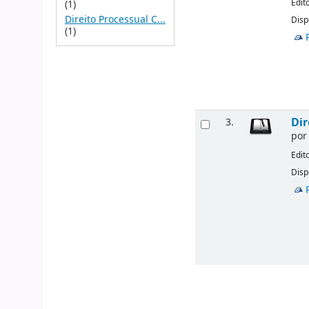
Edit
(1)
Direito Processual C...
Disp
(1)
Dir
3.
po
Edit
Disp