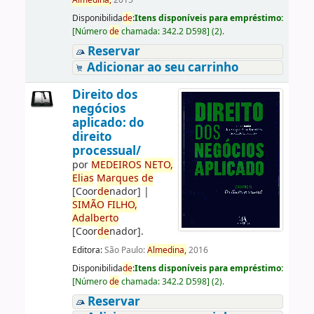
Almedina,
2015
Disponibilida
de
:
Itens disponíveis para empréstimo:
[
Número
de
chamada:
342.2 D598
]
(2).
Reservar
Adicionar ao seu carrinho
Direito dos
negócios
aplicado: do
direito
processual/
por
ME
DE
IROS
NETO,
Elias
Marques
de
[Coor
de
nador]
|
SIMÃO
FILHO,
Adalberto
[Coor
de
nador]
.
Editora:
São Paulo:
Almedina,
2016
Disponibilida
de
:
Itens disponíveis para empréstimo:
[
Número
de
chamada:
342.2 D598
]
(2).
Reservar