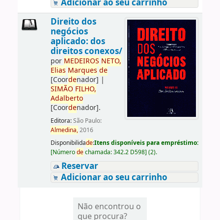
Adicionar ao seu carrinho
Direito dos
negócios
aplicado: dos
direitos conexos/
por
ME
DE
IROS
NETO,
Elias
Marques
de
[Coor
de
nador]
|
SIMÃO
FILHO,
Adalberto
[Coor
de
nador]
.
Editora:
São Paulo:
Almedina,
2016
Disponibilida
de
:
Itens disponíveis para empréstimo:
[
Número
de
chamada:
342.2 D598
]
(2).
Reservar
Adicionar ao seu carrinho
Não encontrou o
que procura?