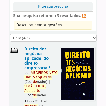
Filtre sua pesquisa
Sua pesquisa retornou 3 resultados.
Desculpe, sem sugestões.
Direito dos
negócios
aplicado: do
direito
empresarial/
por
ME
DE
IROS
NETO,
Elias
Marques
de
[Coor
de
nador]
|
SIMÃO
FILHO,
Adalberto
[Coor
de
nador]
.
Editora:
São Paulo: