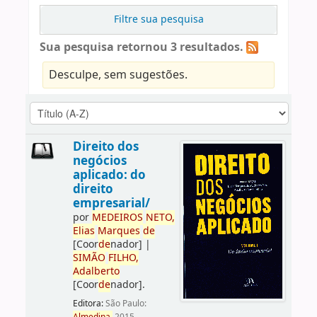
Filtre sua pesquisa
Sua pesquisa retornou 3 resultados.
Desculpe, sem sugestões.
Direito dos
negócios
aplicado: do
direito
empresarial/
por
ME
DE
IROS
NETO,
Elias
Marques
de
[Coor
de
nador]
|
SIMÃO
FILHO,
Adalberto
[Coor
de
nador]
.
Editora:
São Paulo: