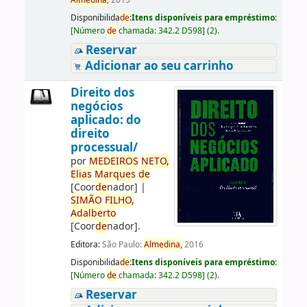
Almedina,
2015
Disponibilida
de
:
Itens disponíveis para empréstimo:
[
Número
de
chamada:
342.2 D598
]
(2).
Reservar
Adicionar ao seu carrinho
Direito dos
negócios
aplicado: do
direito
processual/
por
ME
DE
IROS
NETO,
Elias
Marques
de
[Coor
de
nador]
|
SIMÃO
FILHO,
Adalberto
[Coor
de
nador]
.
Editora:
São Paulo:
Almedina,
2016
Disponibilida
de
:
Itens disponíveis para empréstimo:
[
Número
de
chamada:
342.2 D598
]
(2).
Reservar