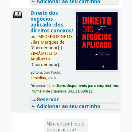
Adicionar ao seu carrinho
Direito dos
negócios
aplicado: dos
direitos conexos/
por
ME
DE
IROS
NETO,
Elias
Marques
de
[Coor
de
nador]
|
SIMÃO
FILHO,
Adalberto
[Coor
de
nador]
.
Editora:
São Paulo:
Almedina,
2016
Disponibilida
de
:
Itens disponíveis para empréstimo:
[
Número
de
chamada:
342.2 D598
]
(2).
Reservar
Adicionar ao seu carrinho
Não encontrou o
que procura?