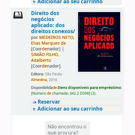
Adicionar ao seu carrinho
Direito dos
negócios
aplicado: dos
direitos conexos/
por
ME
DE
IROS
NETO,
Elias
Marques
de
[Coor
de
nador]
|
SIMÃO
FILHO,
Adalberto
[Coor
de
nador]
.
Editora:
São Paulo:
Almedina,
2016
Disponibilida
de
:
Itens disponíveis para empréstimo:
[
Número
de
chamada:
342.2 D598
]
(2).
Reservar
Adicionar ao seu carrinho
Não encontrou o
que procura?