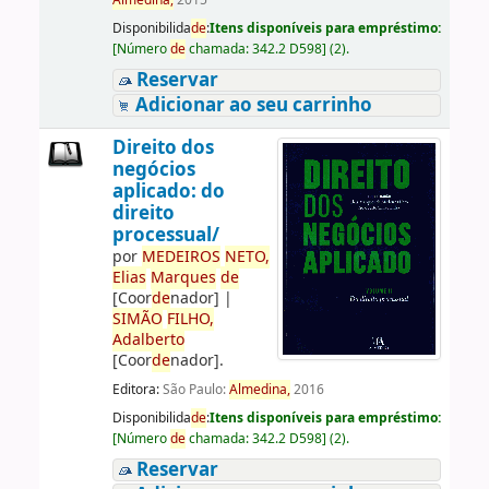
Almedina,
2015
Disponibilida
de
:
Itens disponíveis para empréstimo:
[
Número
de
chamada:
342.2 D598
]
(2).
Reservar
Adicionar ao seu carrinho
Direito dos
negócios
aplicado: do
direito
processual/
por
ME
DE
IROS
NETO,
Elias
Marques
de
[Coor
de
nador]
|
SIMÃO
FILHO,
Adalberto
[Coor
de
nador]
.
Editora:
São Paulo:
Almedina,
2016
Disponibilida
de
:
Itens disponíveis para empréstimo:
[
Número
de
chamada:
342.2 D598
]
(2).
Reservar