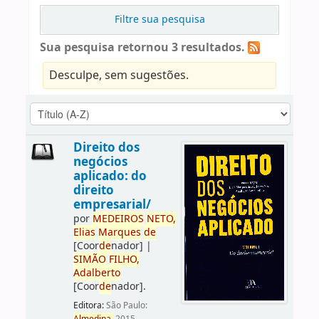
Filtre sua pesquisa
Sua pesquisa retornou 3 resultados.
Desculpe, sem sugestões.
Direito dos
negócios
aplicado: do
direito
empresarial/
por
ME
DE
IROS
NETO,
Elias
Marques
de
[Coor
de
nador]
|
SIMÃO
FILHO,
Adalberto
[Coor
de
nador]
.
Editora:
São Paulo: