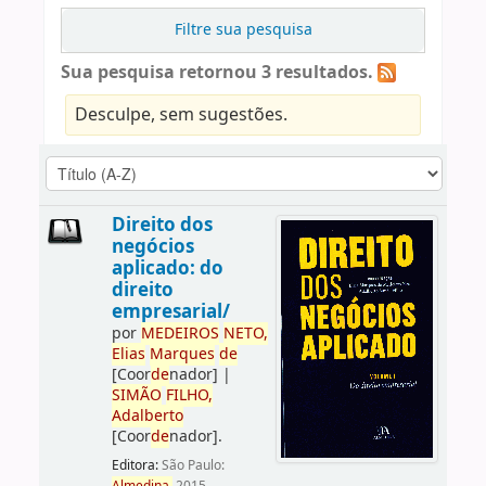
Filtre sua pesquisa
Sua pesquisa retornou 3 resultados.
Desculpe, sem sugestões.
Direito dos
negócios
aplicado: do
direito
empresarial/
por
ME
DE
IROS
NETO,
Elias
Marques
de
[Coor
de
nador]
|
SIMÃO
FILHO,
Adalberto
[Coor
de
nador]
.
Editora:
São Paulo: