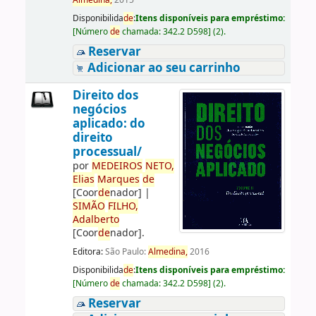
Almedina,
2015
Disponibilida
de
:
Itens disponíveis para empréstimo:
[
Número
de
chamada:
342.2 D598
]
(2).
Reservar
Adicionar ao seu carrinho
Direito dos
negócios
aplicado: do
direito
processual/
por
ME
DE
IROS
NETO,
Elias
Marques
de
[Coor
de
nador]
|
SIMÃO
FILHO,
Adalberto
[Coor
de
nador]
.
Editora:
São Paulo:
Almedina,
2016
Disponibilida
de
:
Itens disponíveis para empréstimo:
[
Número
de
chamada:
342.2 D598
]
(2).
Reservar