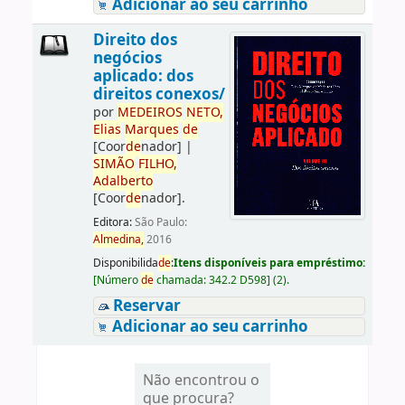
Adicionar ao seu carrinho
Direito dos
negócios
aplicado: dos
direitos conexos/
por
ME
DE
IROS
NETO,
Elias
Marques
de
[Coor
de
nador]
|
SIMÃO
FILHO,
Adalberto
[Coor
de
nador]
.
Editora:
São Paulo:
Almedina,
2016
Disponibilida
de
:
Itens disponíveis para empréstimo:
[
Número
de
chamada:
342.2 D598
]
(2).
Reservar
Adicionar ao seu carrinho
Não encontrou o
que procura?