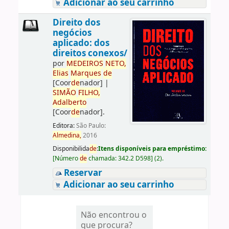
Adicionar ao seu carrinho
Direito dos
negócios
aplicado: dos
direitos conexos/
por
ME
DE
IROS
NETO,
Elias
Marques
de
[Coor
de
nador]
|
SIMÃO
FILHO,
Adalberto
[Coor
de
nador]
.
Editora:
São Paulo:
Almedina,
2016
Disponibilida
de
:
Itens disponíveis para empréstimo:
[
Número
de
chamada:
342.2 D598
]
(2).
Reservar
Adicionar ao seu carrinho
Não encontrou o
que procura?