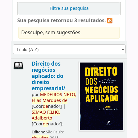
Filtre sua pesquisa
Sua pesquisa retornou 3 resultados.
Desculpe, sem sugestões.
Direito dos
negócios
aplicado: do
direito
empresarial/
por
ME
DE
IROS
NETO,
Elias
Marques
de
[Coor
de
nador]
|
SIMÃO
FILHO,
Adalberto
[Coor
de
nador]
.
Editora:
São Paulo: