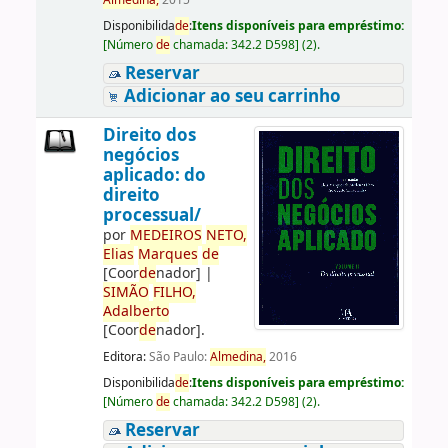
Almedina,
2015
Disponibilida
de
:
Itens disponíveis para empréstimo:
[
Número
de
chamada:
342.2 D598
]
(2).
Reservar
Adicionar ao seu carrinho
Direito dos
negócios
aplicado: do
direito
processual/
por
ME
DE
IROS
NETO,
Elias
Marques
de
[Coor
de
nador]
|
SIMÃO
FILHO,
Adalberto
[Coor
de
nador]
.
Editora:
São Paulo:
Almedina,
2016
Disponibilida
de
:
Itens disponíveis para empréstimo:
[
Número
de
chamada:
342.2 D598
]
(2).
Reservar