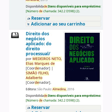
Almedina,
2015
Disponibilida
de
:
Itens disponíveis para empréstimo:
[
Número
de
chamada:
342.2 D598
]
(2).
Reservar
Adicionar ao seu carrinho
Direito dos
negócios
aplicado: do
direito
processual/
por
ME
DE
IROS
NETO,
Elias
Marques
de
[Coor
de
nador]
|
SIMÃO
FILHO,
Adalberto
[Coor
de
nador]
.
Editora:
São Paulo:
Almedina,
2016
Disponibilida
de
:
Itens disponíveis para empréstimo:
[
Número
de
chamada:
342.2 D598
]
(2).
Reservar