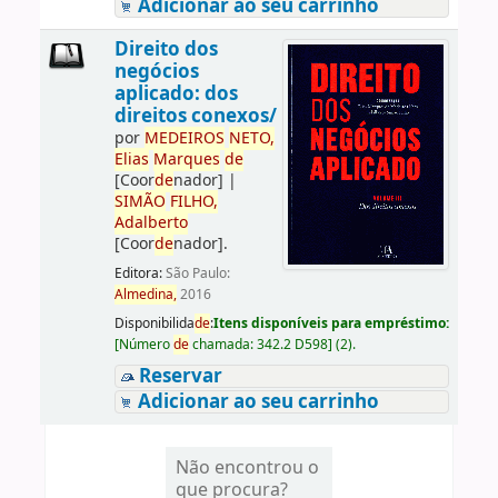
Adicionar ao seu carrinho
Direito dos
negócios
aplicado: dos
direitos conexos/
por
ME
DE
IROS
NETO,
Elias
Marques
de
[Coor
de
nador]
|
SIMÃO
FILHO,
Adalberto
[Coor
de
nador]
.
Editora:
São Paulo:
Almedina,
2016
Disponibilida
de
:
Itens disponíveis para empréstimo:
[
Número
de
chamada:
342.2 D598
]
(2).
Reservar
Adicionar ao seu carrinho
Não encontrou o
que procura?