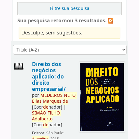
Filtre sua pesquisa
Sua pesquisa retornou 3 resultados.
Desculpe, sem sugestões.
Direito dos
negócios
aplicado: do
direito
empresarial/
por
ME
DE
IROS
NETO,
Elias
Marques
de
[Coor
de
nador]
|
SIMÃO
FILHO,
Adalberto
[Coor
de
nador]
.
Editora:
São Paulo: