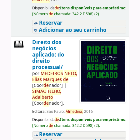
Almedina,
2015
Disponibilida
de
:
Itens disponíveis para empréstimo:
[
Número
de
chamada:
342.2 D598
]
(2).
Reservar
Adicionar ao seu carrinho
Direito dos
negócios
aplicado: do
direito
processual/
por
ME
DE
IROS
NETO,
Elias
Marques
de
[Coor
de
nador]
|
SIMÃO
FILHO,
Adalberto
[Coor
de
nador]
.
Editora:
São Paulo:
Almedina,
2016
Disponibilida
de
:
Itens disponíveis para empréstimo:
[
Número
de
chamada:
342.2 D598
]
(2).
Reservar