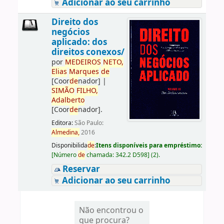
Adicionar ao seu carrinho
Direito dos
negócios
aplicado: dos
direitos conexos/
por
ME
DE
IROS
NETO,
Elias
Marques
de
[Coor
de
nador]
|
SIMÃO
FILHO,
Adalberto
[Coor
de
nador]
.
Editora:
São Paulo:
Almedina,
2016
Disponibilida
de
:
Itens disponíveis para empréstimo:
[
Número
de
chamada:
342.2 D598
]
(2).
Reservar
Adicionar ao seu carrinho
Não encontrou o
que procura?