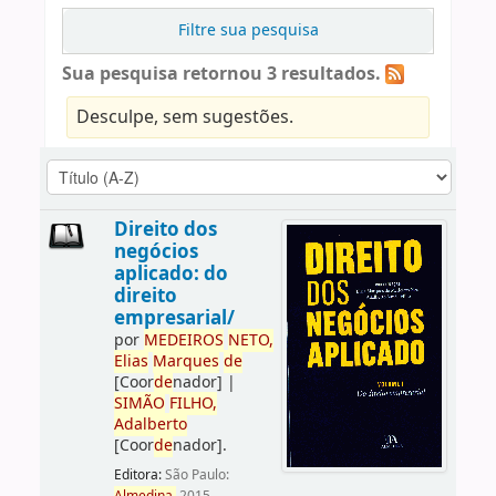
Filtre sua pesquisa
Sua pesquisa retornou 3 resultados.
Desculpe, sem sugestões.
Direito dos
negócios
aplicado: do
direito
empresarial/
por
ME
DE
IROS
NETO,
Elias
Marques
de
[Coor
de
nador]
|
SIMÃO
FILHO,
Adalberto
[Coor
de
nador]
.
Editora:
São Paulo: