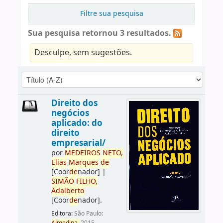
Filtre sua pesquisa
Sua pesquisa retornou 3 resultados.
Desculpe, sem sugestões.
Direito dos
negócios
aplicado: do
direito
empresarial/
por
ME
DE
IROS
NETO,
Elias
Marques
de
[Coor
de
nador]
|
SIMÃO
FILHO,
Adalberto
[Coor
de
nador]
.
Editora:
São Paulo: