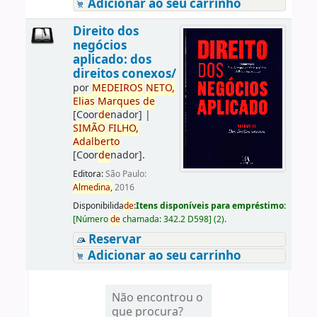
Adicionar ao seu carrinho
Direito dos
negócios
aplicado: dos
direitos conexos/
por
ME
DE
IROS
NETO,
Elias
Marques
de
[Coor
de
nador]
|
SIMÃO
FILHO,
Adalberto
[Coor
de
nador]
.
Editora:
São Paulo:
Almedina,
2016
Disponibilida
de
:
Itens disponíveis para empréstimo:
[
Número
de
chamada:
342.2 D598
]
(2).
Reservar
Adicionar ao seu carrinho
Não encontrou o
que procura?