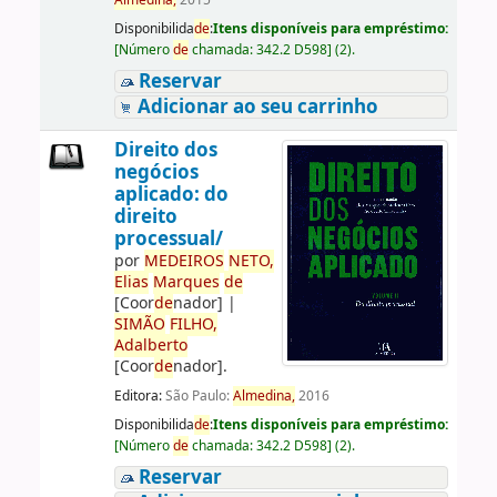
Almedina,
2015
Disponibilida
de
:
Itens disponíveis para empréstimo:
[
Número
de
chamada:
342.2 D598
]
(2).
Reservar
Adicionar ao seu carrinho
Direito dos
negócios
aplicado: do
direito
processual/
por
ME
DE
IROS
NETO,
Elias
Marques
de
[Coor
de
nador]
|
SIMÃO
FILHO,
Adalberto
[Coor
de
nador]
.
Editora:
São Paulo:
Almedina,
2016
Disponibilida
de
:
Itens disponíveis para empréstimo:
[
Número
de
chamada:
342.2 D598
]
(2).
Reservar