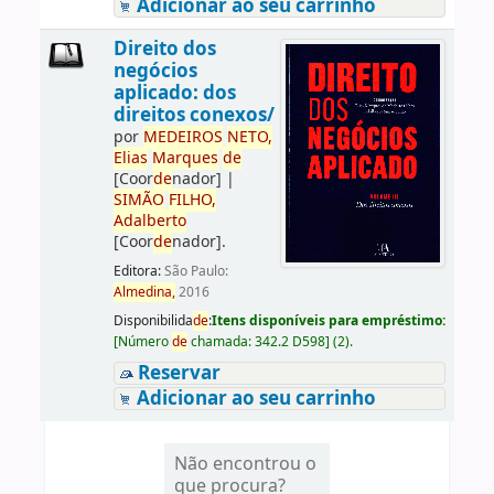
Adicionar ao seu carrinho
Direito dos
negócios
aplicado: dos
direitos conexos/
por
ME
DE
IROS
NETO,
Elias
Marques
de
[Coor
de
nador]
|
SIMÃO
FILHO,
Adalberto
[Coor
de
nador]
.
Editora:
São Paulo:
Almedina,
2016
Disponibilida
de
:
Itens disponíveis para empréstimo:
[
Número
de
chamada:
342.2 D598
]
(2).
Reservar
Adicionar ao seu carrinho
Não encontrou o
que procura?