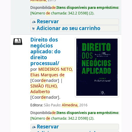
Almedina,
2015
Disponibilida
de
:
Itens disponíveis para empréstimo:
[
Número
de
chamada:
342.2 D598
]
(2).
Reservar
Adicionar ao seu carrinho
Direito dos
negócios
aplicado: do
direito
processual/
por
ME
DE
IROS
NETO,
Elias
Marques
de
[Coor
de
nador]
|
SIMÃO
FILHO,
Adalberto
[Coor
de
nador]
.
Editora:
São Paulo:
Almedina,
2016
Disponibilida
de
:
Itens disponíveis para empréstimo:
[
Número
de
chamada:
342.2 D598
]
(2).
Reservar