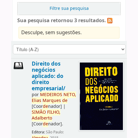
Filtre sua pesquisa
Sua pesquisa retornou 3 resultados.
Desculpe, sem sugestões.
Direito dos
negócios
aplicado: do
direito
empresarial/
por
ME
DE
IROS
NETO,
Elias
Marques
de
[Coor
de
nador]
|
SIMÃO
FILHO,
Adalberto
[Coor
de
nador]
.
Editora:
São Paulo: