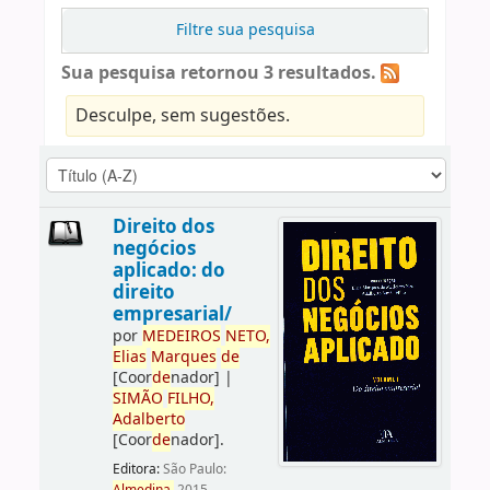
Filtre sua pesquisa
Sua pesquisa retornou 3 resultados.
Desculpe, sem sugestões.
Direito dos
negócios
aplicado: do
direito
empresarial/
por
ME
DE
IROS
NETO,
Elias
Marques
de
[Coor
de
nador]
|
SIMÃO
FILHO,
Adalberto
[Coor
de
nador]
.
Editora:
São Paulo: