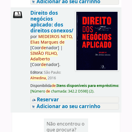
Adicionar ao seu carrinho
Direito dos
negócios
aplicado: dos
direitos conexos/
por
ME
DE
IROS
NETO,
Elias
Marques
de
[Coor
de
nador]
|
SIMÃO
FILHO,
Adalberto
[Coor
de
nador]
.
Editora:
São Paulo:
Almedina,
2016
Disponibilida
de
:
Itens disponíveis para empréstimo:
[
Número
de
chamada:
342.2 D598
]
(2).
Reservar
Adicionar ao seu carrinho
Não encontrou o
que procura?