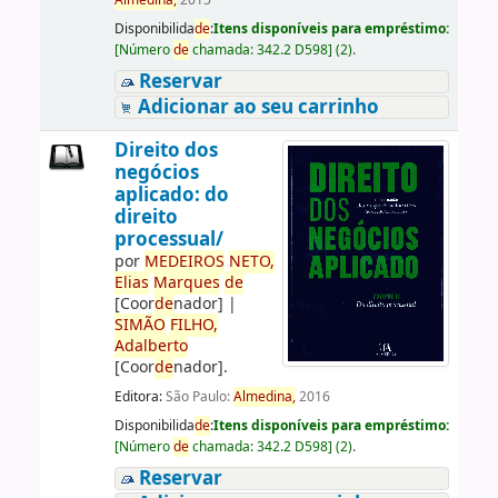
Almedina,
2015
Disponibilida
de
:
Itens disponíveis para empréstimo:
[
Número
de
chamada:
342.2 D598
]
(2).
Reservar
Adicionar ao seu carrinho
Direito dos
negócios
aplicado: do
direito
processual/
por
ME
DE
IROS
NETO,
Elias
Marques
de
[Coor
de
nador]
|
SIMÃO
FILHO,
Adalberto
[Coor
de
nador]
.
Editora:
São Paulo:
Almedina,
2016
Disponibilida
de
:
Itens disponíveis para empréstimo:
[
Número
de
chamada:
342.2 D598
]
(2).
Reservar