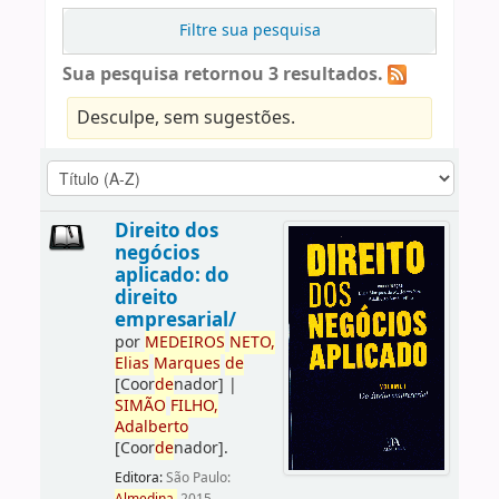
Filtre sua pesquisa
Sua pesquisa retornou 3 resultados.
Desculpe, sem sugestões.
Direito dos
negócios
aplicado: do
direito
empresarial/
por
ME
DE
IROS
NETO,
Elias
Marques
de
[Coor
de
nador]
|
SIMÃO
FILHO,
Adalberto
[Coor
de
nador]
.
Editora:
São Paulo: