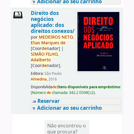
Adicionar ao seu carrinho
Direito dos
negócios
aplicado: dos
direitos conexos/
por
ME
DE
IROS
NETO,
Elias
Marques
de
[Coor
de
nador]
|
SIMÃO
FILHO,
Adalberto
[Coor
de
nador]
.
Editora:
São Paulo:
Almedina,
2016
Disponibilida
de
:
Itens disponíveis para empréstimo:
[
Número
de
chamada:
342.2 D598
]
(2).
Reservar
Adicionar ao seu carrinho
Não encontrou o
que procura?