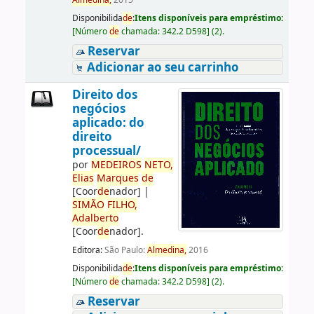
Almedina,
2015
Disponibilida
de
:
Itens disponíveis para empréstimo:
[
Número
de
chamada:
342.2 D598
]
(2).
Reservar
Adicionar ao seu carrinho
Direito dos
negócios
aplicado: do
direito
processual/
por
ME
DE
IROS
NETO,
Elias
Marques
de
[Coor
de
nador]
|
SIMÃO
FILHO,
Adalberto
[Coor
de
nador]
.
Editora:
São Paulo:
Almedina,
2016
Disponibilida
de
:
Itens disponíveis para empréstimo:
[
Número
de
chamada:
342.2 D598
]
(2).
Reservar