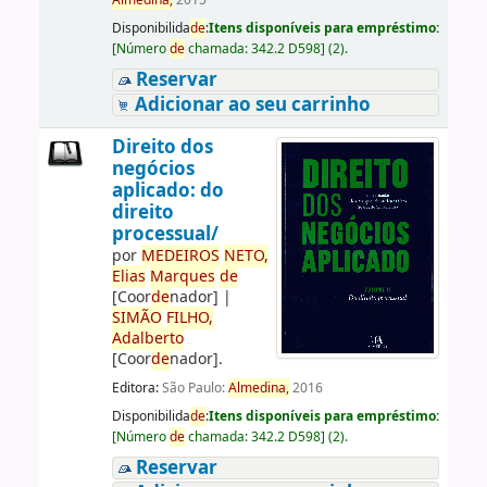
Almedina,
2015
Disponibilida
de
:
Itens disponíveis para empréstimo:
[
Número
de
chamada:
342.2 D598
]
(2).
Reservar
Adicionar ao seu carrinho
Direito dos
negócios
aplicado: do
direito
processual/
por
ME
DE
IROS
NETO,
Elias
Marques
de
[Coor
de
nador]
|
SIMÃO
FILHO,
Adalberto
[Coor
de
nador]
.
Editora:
São Paulo:
Almedina,
2016
Disponibilida
de
:
Itens disponíveis para empréstimo:
[
Número
de
chamada:
342.2 D598
]
(2).
Reservar