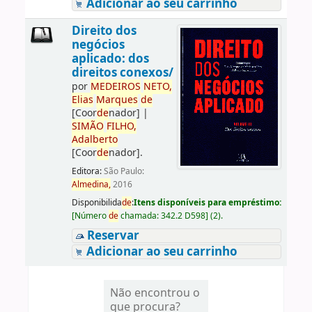
Adicionar ao seu carrinho
Direito dos
negócios
aplicado: dos
direitos conexos/
por
ME
DE
IROS
NETO,
Elias
Marques
de
[Coor
de
nador]
|
SIMÃO
FILHO,
Adalberto
[Coor
de
nador]
.
Editora:
São Paulo:
Almedina,
2016
Disponibilida
de
:
Itens disponíveis para empréstimo:
[
Número
de
chamada:
342.2 D598
]
(2).
Reservar
Adicionar ao seu carrinho
Não encontrou o
que procura?