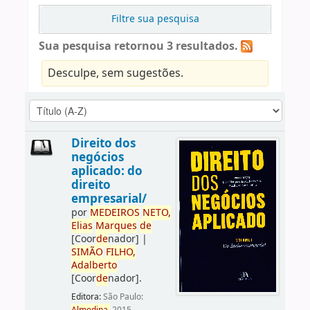
Filtre sua pesquisa
Sua pesquisa retornou 3 resultados.
Desculpe, sem sugestões.
Direito dos
negócios
aplicado: do
direito
empresarial/
por
ME
DE
IROS
NETO,
Elias
Marques
de
[Coor
de
nador]
|
SIMÃO
FILHO,
Adalberto
[Coor
de
nador]
.
Editora:
São Paulo: