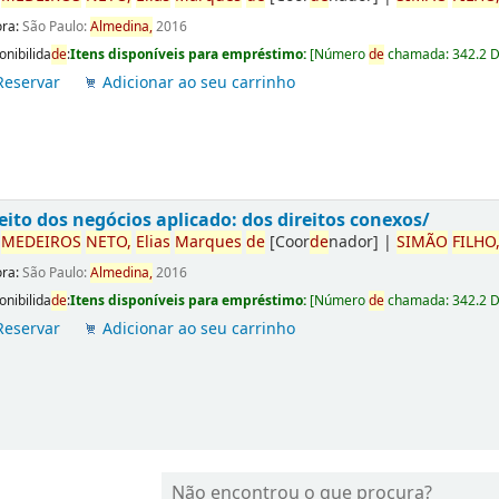
ora:
São Paulo:
Almedina,
2016
onibilida
de
:
Itens disponíveis para empréstimo:
[
Número
de
chamada:
342.2 
Reservar
Adicionar ao seu carrinho
eito dos negócios aplicado: dos direitos conexos/
r
ME
DE
IROS
NETO,
Elias
Marques
de
[Coor
de
nador]
|
SIMÃO
FILHO
ora:
São Paulo:
Almedina,
2016
onibilida
de
:
Itens disponíveis para empréstimo:
[
Número
de
chamada:
342.2 
Reservar
Adicionar ao seu carrinho
Não encontrou o que procura?