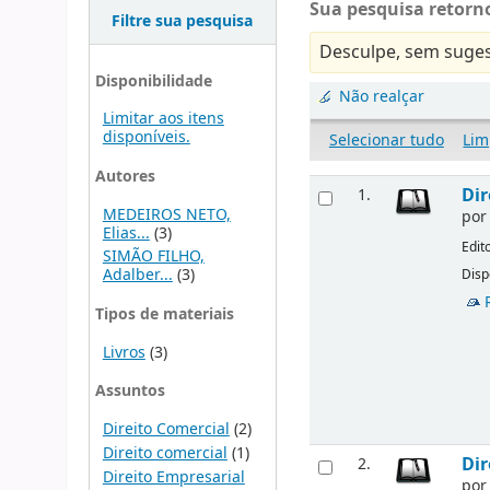
Sua pesquisa retorno
Filtre sua pesquisa
Desculpe, sem suges
Disponibilidade
Não realçar
Limitar aos itens
disponíveis.
Selecionar tudo
Lim
Autores
Dir
1.
MEDEIROS NETO,
po
Elias...
(3)
Edit
SIMÃO FILHO,
Adalber...
(3)
Disp
Tipos de materiais
Livros
(3)
Assuntos
Direito Comercial
(2)
Direito comercial
(1)
Dir
2.
Direito Empresarial
po