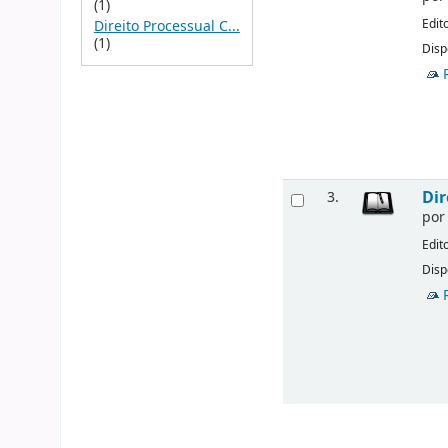
(1)
Edit
Direito Processual C...
(1)
Disp
Dir
3.
po
Edit
Disp