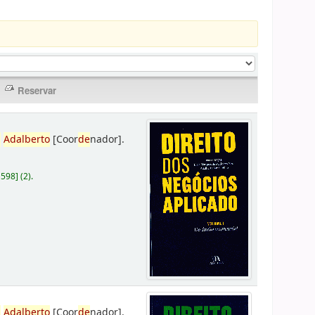
,
Adalberto
[Coor
de
nador]
.
D598
]
(2).
,
Adalberto
[Coor
de
nador]
.