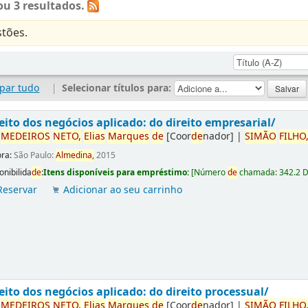
u 3 resultados.
tões.
par tudo
|
Selecionar títulos para:
eito dos negócios aplicado: do direito empresarial/
r
ME
DE
IROS
NETO,
Elias
Marques
de
[Coor
de
nador]
|
SIMÃO
FILHO
ora:
São Paulo:
Almedina,
2015
onibilida
de
:
Itens disponíveis para empréstimo:
[
Número
de
chamada:
342.2 
Reservar
Adicionar ao seu carrinho
eito dos negócios aplicado: do direito processual/
r
ME
DE
IROS
NETO,
Elias
Marques
de
[Coor
de
nador]
|
SIMÃO
FILHO