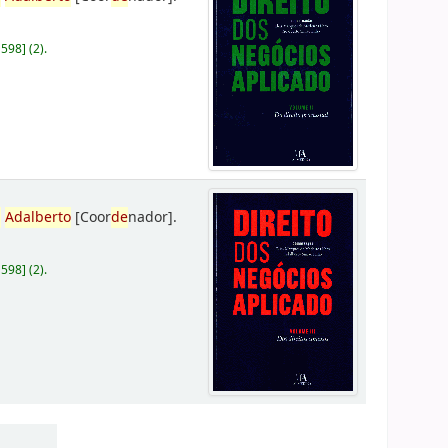
D598
]
(2).
,
Adalberto
[Coor
de
nador]
.
D598
]
(2).