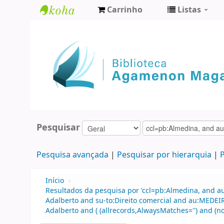
Carrinho
Listas
Biblioteca
Agamenon
Magalhães
Pesquisar
Pesquisa avançada
Pesquisar por hierarquia
P
Início
›
Resultados da pesquisa por 'ccl=pb:Almedina, and a
Adalberto and su-to:Direito comercial and au:MEDEI
Adalberto and ( (allrecords,AlwaysMatches='') and (no