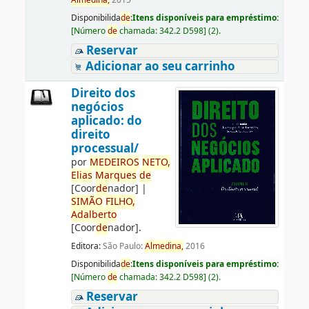
Almedina,
2015
Disponibilida
de
:
Itens disponíveis para empréstimo:
[
Número
de
chamada:
342.2 D598
]
(2).
Reservar
Adicionar ao seu carrinho
Direito dos
negócios
aplicado: do
direito
processual/
por
ME
DE
IROS
NETO,
Elias
Marques
de
[Coor
de
nador]
|
SIMÃO
FILHO,
Adalberto
[Coor
de
nador]
.
Editora:
São Paulo:
Almedina,
2016
Disponibilida
de
:
Itens disponíveis para empréstimo:
[
Número
de
chamada:
342.2 D598
]
(2).
Reservar