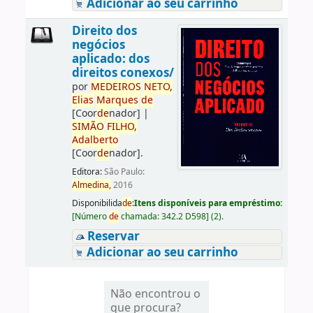
Adicionar ao seu carrinho
Direito dos
negócios
aplicado: dos
direitos conexos/
por
ME
DE
IROS
NETO,
Elias
Marques
de
[Coor
de
nador]
|
SIMÃO
FILHO,
Adalberto
[Coor
de
nador]
.
Editora:
São Paulo:
Almedina,
2016
Disponibilida
de
:
Itens disponíveis para empréstimo:
[
Número
de
chamada:
342.2 D598
]
(2).
Reservar
Adicionar ao seu carrinho
Não encontrou o
que procura?