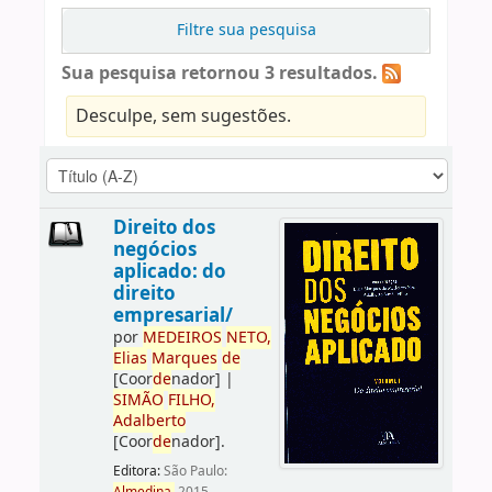
Filtre sua pesquisa
Sua pesquisa retornou 3 resultados.
Desculpe, sem sugestões.
Direito dos
negócios
aplicado: do
direito
empresarial/
por
ME
DE
IROS
NETO,
Elias
Marques
de
[Coor
de
nador]
|
SIMÃO
FILHO,
Adalberto
[Coor
de
nador]
.
Editora:
São Paulo: