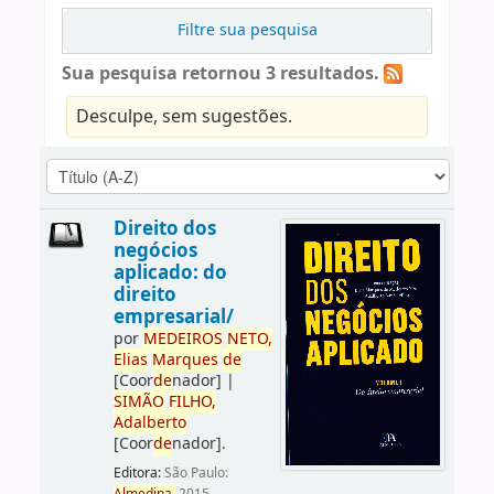
Filtre sua pesquisa
Sua pesquisa retornou 3 resultados.
Desculpe, sem sugestões.
Direito dos
negócios
aplicado: do
direito
empresarial/
por
ME
DE
IROS
NETO,
Elias
Marques
de
[Coor
de
nador]
|
SIMÃO
FILHO,
Adalberto
[Coor
de
nador]
.
Editora:
São Paulo: