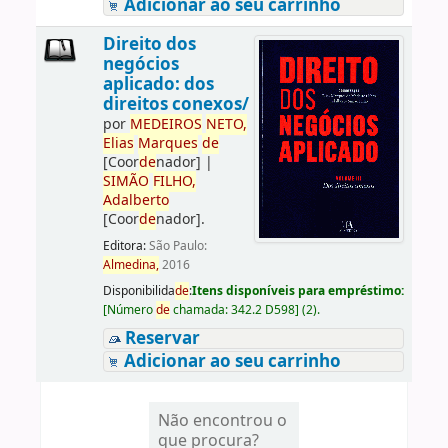
Adicionar ao seu carrinho
Direito dos
negócios
aplicado: dos
direitos conexos/
por
ME
DE
IROS
NETO,
Elias
Marques
de
[Coor
de
nador]
|
SIMÃO
FILHO,
Adalberto
[Coor
de
nador]
.
Editora:
São Paulo:
Almedina,
2016
Disponibilida
de
:
Itens disponíveis para empréstimo:
[
Número
de
chamada:
342.2 D598
]
(2).
Reservar
Adicionar ao seu carrinho
Não encontrou o
que procura?