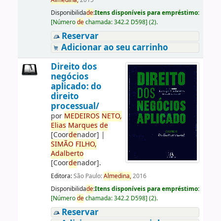
Almedina,
2015
Disponibilida
de
:
Itens disponíveis para empréstimo:
[
Número
de
chamada:
342.2 D598
]
(2).
Reservar
Adicionar ao seu carrinho
Direito dos
negócios
aplicado: do
direito
processual/
por
ME
DE
IROS
NETO,
Elias
Marques
de
[Coor
de
nador]
|
SIMÃO
FILHO,
Adalberto
[Coor
de
nador]
.
Editora:
São Paulo:
Almedina,
2016
Disponibilida
de
:
Itens disponíveis para empréstimo:
[
Número
de
chamada:
342.2 D598
]
(2).
Reservar