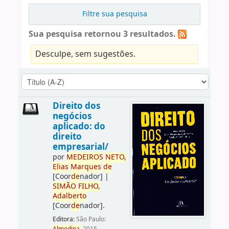
Filtre sua pesquisa
Sua pesquisa retornou 3 resultados.
Desculpe, sem sugestões.
Direito dos
negócios
aplicado: do
direito
empresarial/
por
ME
DE
IROS
NETO,
Elias
Marques
de
[Coor
de
nador]
|
SIMÃO
FILHO,
Adalberto
[Coor
de
nador]
.
Editora:
São Paulo: