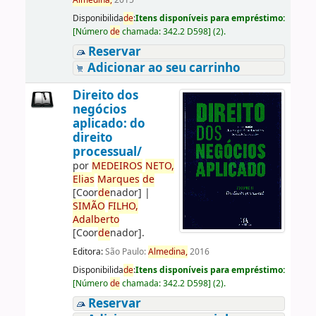
Almedina,
2015
Disponibilida
de
:
Itens disponíveis para empréstimo:
[
Número
de
chamada:
342.2 D598
]
(2).
Reservar
Adicionar ao seu carrinho
Direito dos
negócios
aplicado: do
direito
processual/
por
ME
DE
IROS
NETO,
Elias
Marques
de
[Coor
de
nador]
|
SIMÃO
FILHO,
Adalberto
[Coor
de
nador]
.
Editora:
São Paulo:
Almedina,
2016
Disponibilida
de
:
Itens disponíveis para empréstimo:
[
Número
de
chamada:
342.2 D598
]
(2).
Reservar