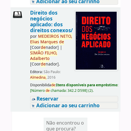
Adicionar ao seu carrinho
Direito dos
negócios
aplicado: dos
direitos conexos/
por
ME
DE
IROS
NETO,
Elias
Marques
de
[Coor
de
nador]
|
SIMÃO
FILHO,
Adalberto
[Coor
de
nador]
.
Editora:
São Paulo:
Almedina,
2016
Disponibilida
de
:
Itens disponíveis para empréstimo:
[
Número
de
chamada:
342.2 D598
]
(2).
Reservar
Adicionar ao seu carrinho
Não encontrou o
que procura?