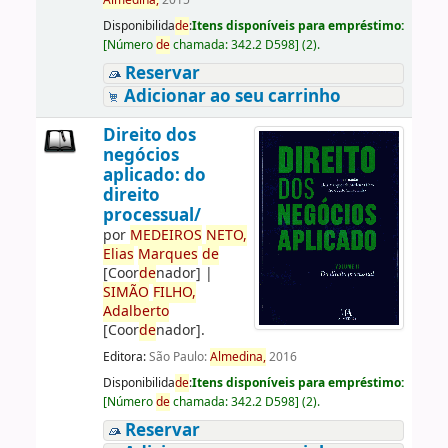
Almedina,
2015
Disponibilida
de
:
Itens disponíveis para empréstimo:
[
Número
de
chamada:
342.2 D598
]
(2).
Reservar
Adicionar ao seu carrinho
Direito dos
negócios
aplicado: do
direito
processual/
por
ME
DE
IROS
NETO,
Elias
Marques
de
[Coor
de
nador]
|
SIMÃO
FILHO,
Adalberto
[Coor
de
nador]
.
Editora:
São Paulo:
Almedina,
2016
Disponibilida
de
:
Itens disponíveis para empréstimo:
[
Número
de
chamada:
342.2 D598
]
(2).
Reservar