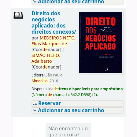
Adicionar ao seu carrinho
Direito dos
negócios
aplicado: dos
direitos conexos/
por
ME
DE
IROS
NETO,
Elias
Marques
de
[Coor
de
nador]
|
SIMÃO
FILHO,
Adalberto
[Coor
de
nador]
.
Editora:
São Paulo:
Almedina,
2016
Disponibilida
de
:
Itens disponíveis para empréstimo:
[
Número
de
chamada:
342.2 D598
]
(2).
Reservar
Adicionar ao seu carrinho
Não encontrou o
que procura?