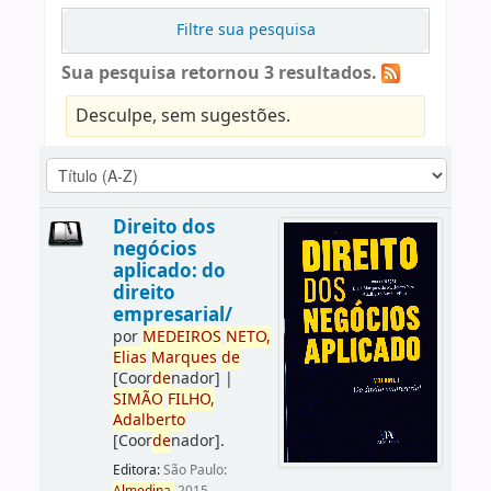
Filtre sua pesquisa
Sua pesquisa retornou 3 resultados.
Desculpe, sem sugestões.
Direito dos
negócios
aplicado: do
direito
empresarial/
por
ME
DE
IROS
NETO,
Elias
Marques
de
[Coor
de
nador]
|
SIMÃO
FILHO,
Adalberto
[Coor
de
nador]
.
Editora:
São Paulo: