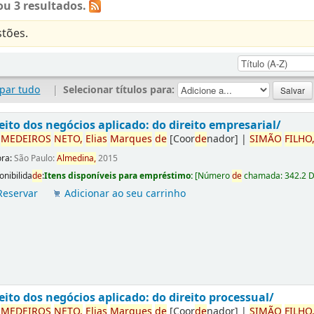
u 3 resultados.
tões.
par tudo
|
Selecionar títulos para:
eito dos negócios aplicado: do direito empresarial/
r
ME
DE
IROS
NETO,
Elias
Marques
de
[Coor
de
nador]
|
SIMÃO
FILHO
ora:
São Paulo:
Almedina,
2015
onibilida
de
:
Itens disponíveis para empréstimo:
[
Número
de
chamada:
342.2 
Reservar
Adicionar ao seu carrinho
eito dos negócios aplicado: do direito processual/
r
ME
DE
IROS
NETO,
Elias
Marques
de
[Coor
de
nador]
|
SIMÃO
FILHO