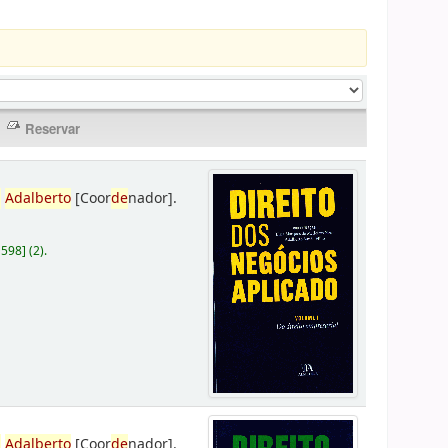
,
Adalberto
[Coor
de
nador]
.
D598
]
(2).
,
Adalberto
[Coor
de
nador]
.