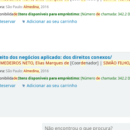
ora:
São Paulo:
Almedina,
2016
onibilida
de
:
Itens disponíveis para empréstimo:
[
Número
de
chamada:
342.2 
Reservar
Adicionar ao seu carrinho
eito dos negócios aplicado: dos direitos conexos/
r
ME
DE
IROS
NETO,
Elias
Marques
de
[Coor
de
nador]
|
SIMÃO
FILHO
ora:
São Paulo:
Almedina,
2016
onibilida
de
:
Itens disponíveis para empréstimo:
[
Número
de
chamada:
342.2 
Reservar
Adicionar ao seu carrinho
Não encontrou o que procura?