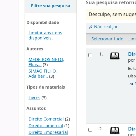
Sua pesquisa retorno
Filtre sua pesquisa
Desculpe, sem suges
Disponibilidade
Não realçar
Limitar aos itens
disponíveis.
Selecionar tudo
Lim
Autores
Dir
1.
MEDEIROS NETO,
po
Elias...
(3)
Edit
SIMÃO FILHO,
Adalber...
(3)
Disp
Tipos de materiais
Livros
(3)
Assuntos
Direito Comercial
(2)
Direito comercial
(1)
Dir
2.
Direito Empresarial
po