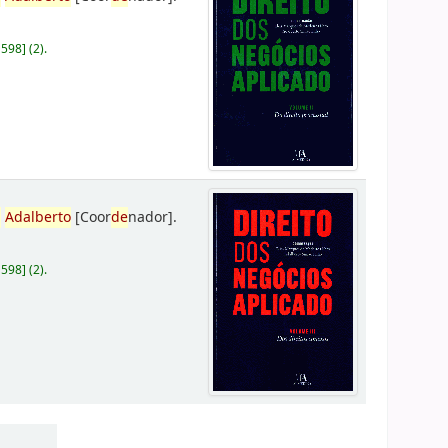
D598
]
(2).
,
Adalberto
[Coor
de
nador]
.
D598
]
(2).