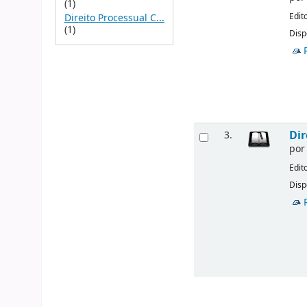
(1)
Edit
Direito Processual C...
(1)
Disp
Dir
3.
po
Edit
Disp