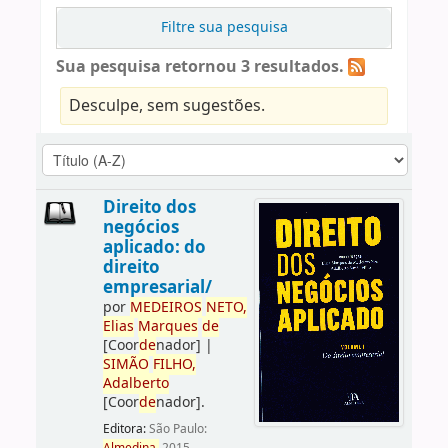
Filtre sua pesquisa
Sua pesquisa retornou 3 resultados.
Desculpe, sem sugestões.
Direito dos
negócios
aplicado: do
direito
empresarial/
por
ME
DE
IROS
NETO,
Elias
Marques
de
[Coor
de
nador]
|
SIMÃO
FILHO,
Adalberto
[Coor
de
nador]
.
Editora:
São Paulo: