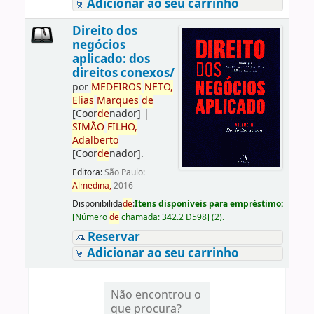
Adicionar ao seu carrinho
Direito dos
negócios
aplicado: dos
direitos conexos/
por
ME
DE
IROS
NETO,
Elias
Marques
de
[Coor
de
nador]
|
SIMÃO
FILHO,
Adalberto
[Coor
de
nador]
.
Editora:
São Paulo:
Almedina,
2016
Disponibilida
de
:
Itens disponíveis para empréstimo:
[
Número
de
chamada:
342.2 D598
]
(2).
Reservar
Adicionar ao seu carrinho
Não encontrou o
que procura?