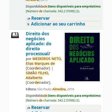
Almedina,
2015
Disponibilida
de
:
Itens disponíveis para empréstimo:
[
Número
de
chamada:
342.2 D598
]
(2).
Reservar
Adicionar ao seu carrinho
Direito dos
negócios
aplicado: do
direito
processual/
por
ME
DE
IROS
NETO,
Elias
Marques
de
[Coor
de
nador]
|
SIMÃO
FILHO,
Adalberto
[Coor
de
nador]
.
Editora:
São Paulo:
Almedina,
2016
Disponibilida
de
:
Itens disponíveis para empréstimo:
[
Número
de
chamada:
342.2 D598
]
(2).
Reservar