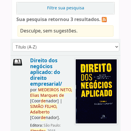
Filtre sua pesquisa
Sua pesquisa retornou 3 resultados.
Desculpe, sem sugestões.
Direito dos
negócios
aplicado: do
direito
empresarial/
por
ME
DE
IROS
NETO,
Elias
Marques
de
[Coor
de
nador]
|
SIMÃO
FILHO,
Adalberto
[Coor
de
nador]
.
Editora:
São Paulo: