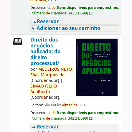
Almedina,
2015
Disponibilida
de
:
Itens disponíveis para empréstimo:
[
Número
de
chamada:
342.2 D598
]
(2).
Reservar
Adicionar ao seu carrinho
Direito dos
negócios
aplicado: do
direito
processual/
por
ME
DE
IROS
NETO,
Elias
Marques
de
[Coor
de
nador]
|
SIMÃO
FILHO,
Adalberto
[Coor
de
nador]
.
Editora:
São Paulo:
Almedina,
2016
Disponibilida
de
:
Itens disponíveis para empréstimo:
[
Número
de
chamada:
342.2 D598
]
(2).
Reservar