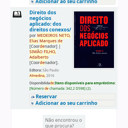
Adicionar ao seu carrinho
Direito dos
negócios
aplicado: dos
direitos conexos/
por
ME
DE
IROS
NETO,
Elias
Marques
de
[Coor
de
nador]
|
SIMÃO
FILHO,
Adalberto
[Coor
de
nador]
.
Editora:
São Paulo:
Almedina,
2016
Disponibilida
de
:
Itens disponíveis para empréstimo:
[
Número
de
chamada:
342.2 D598
]
(2).
Reservar
Adicionar ao seu carrinho
Não encontrou o
que procura?