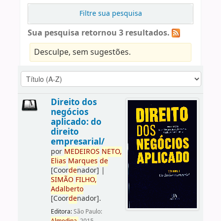
Filtre sua pesquisa
Sua pesquisa retornou 3 resultados.
Desculpe, sem sugestões.
Direito dos
negócios
aplicado: do
direito
empresarial/
por
ME
DE
IROS
NETO,
Elias
Marques
de
[Coor
de
nador]
|
SIMÃO
FILHO,
Adalberto
[Coor
de
nador]
.
Editora:
São Paulo: