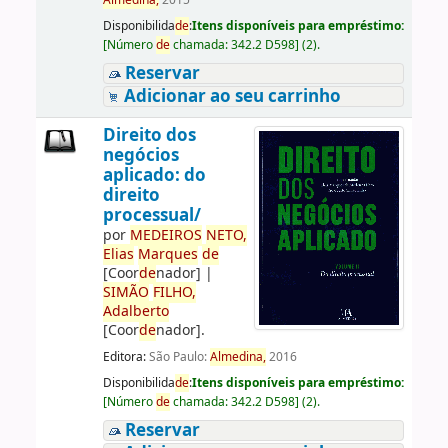
Almedina,
2015
Disponibilida
de
:
Itens disponíveis para empréstimo:
[
Número
de
chamada:
342.2 D598
]
(2).
Reservar
Adicionar ao seu carrinho
Direito dos
negócios
aplicado: do
direito
processual/
por
ME
DE
IROS
NETO,
Elias
Marques
de
[Coor
de
nador]
|
SIMÃO
FILHO,
Adalberto
[Coor
de
nador]
.
Editora:
São Paulo:
Almedina,
2016
Disponibilida
de
:
Itens disponíveis para empréstimo:
[
Número
de
chamada:
342.2 D598
]
(2).
Reservar