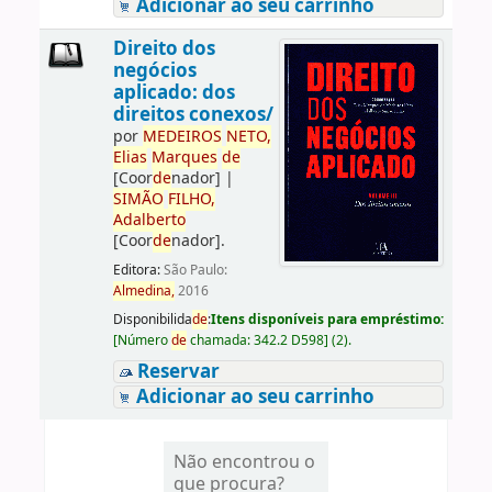
Adicionar ao seu carrinho
Direito dos
negócios
aplicado: dos
direitos conexos/
por
ME
DE
IROS
NETO,
Elias
Marques
de
[Coor
de
nador]
|
SIMÃO
FILHO,
Adalberto
[Coor
de
nador]
.
Editora:
São Paulo:
Almedina,
2016
Disponibilida
de
:
Itens disponíveis para empréstimo:
[
Número
de
chamada:
342.2 D598
]
(2).
Reservar
Adicionar ao seu carrinho
Não encontrou o
que procura?