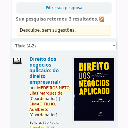
Filtre sua pesquisa
Sua pesquisa retornou 3 resultados.
Desculpe, sem sugestões.
Direito dos
negócios
aplicado: do
direito
empresarial/
por
ME
DE
IROS
NETO,
Elias
Marques
de
[Coor
de
nador]
|
SIMÃO
FILHO,
Adalberto
[Coor
de
nador]
.
Editora:
São Paulo: