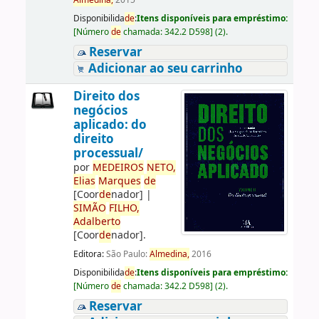
Almedina,
2015
Disponibilida
de
:
Itens disponíveis para empréstimo:
[
Número
de
chamada:
342.2 D598
]
(2).
Reservar
Adicionar ao seu carrinho
Direito dos
negócios
aplicado: do
direito
processual/
por
ME
DE
IROS
NETO,
Elias
Marques
de
[Coor
de
nador]
|
SIMÃO
FILHO,
Adalberto
[Coor
de
nador]
.
Editora:
São Paulo:
Almedina,
2016
Disponibilida
de
:
Itens disponíveis para empréstimo:
[
Número
de
chamada:
342.2 D598
]
(2).
Reservar