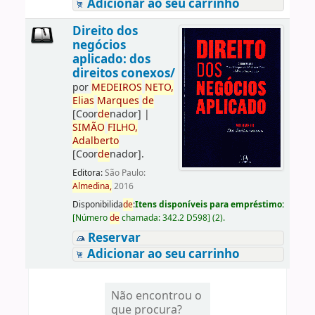
Adicionar ao seu carrinho
Direito dos
negócios
aplicado: dos
direitos conexos/
por
ME
DE
IROS
NETO,
Elias
Marques
de
[Coor
de
nador]
|
SIMÃO
FILHO,
Adalberto
[Coor
de
nador]
.
Editora:
São Paulo:
Almedina,
2016
Disponibilida
de
:
Itens disponíveis para empréstimo:
[
Número
de
chamada:
342.2 D598
]
(2).
Reservar
Adicionar ao seu carrinho
Não encontrou o
que procura?