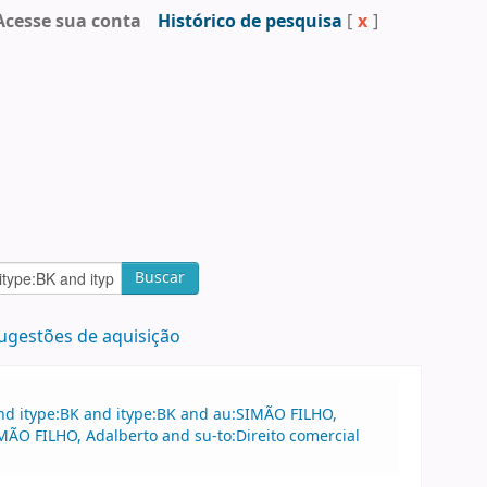
Acesse sua conta
Histórico de pesquisa
[
x
]
Buscar
ugestões de aquisição
nd itype:BK and itype:BK and au:SIMÃO FILHO,
MÃO FILHO, Adalberto and su-to:Direito comercial