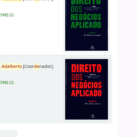
D598
]
(2).
,
Adalberto
[Coor
de
nador]
.
D598
]
(2).