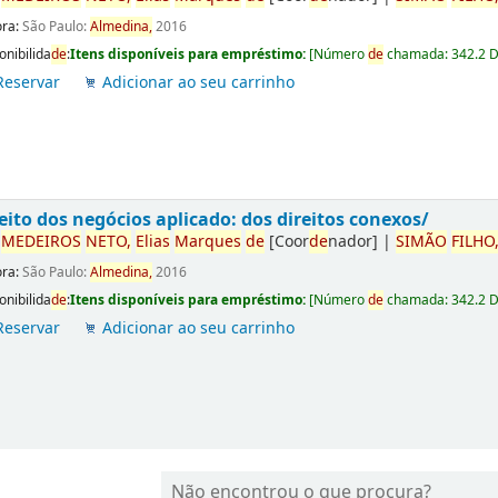
ora:
São Paulo:
Almedina,
2016
onibilida
de
:
Itens disponíveis para empréstimo:
[
Número
de
chamada:
342.2 
Reservar
Adicionar ao seu carrinho
eito dos negócios aplicado: dos direitos conexos/
r
ME
DE
IROS
NETO,
Elias
Marques
de
[Coor
de
nador]
|
SIMÃO
FILHO
ora:
São Paulo:
Almedina,
2016
onibilida
de
:
Itens disponíveis para empréstimo:
[
Número
de
chamada:
342.2 
Reservar
Adicionar ao seu carrinho
Não encontrou o que procura?