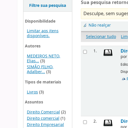
Sua pesquisa retorno
Filtre sua pesquisa
Desculpe, sem suges
Disponibilidade
Não realçar
Limitar aos itens
disponíveis.
Selecionar tudo
Lim
Autores
Dir
1.
MEDEIROS NETO,
po
Elias...
(3)
Edit
SIMÃO FILHO,
Adalber...
(3)
Disp
Tipos de materiais
Livros
(3)
Assuntos
Direito Comercial
(2)
Direito comercial
(1)
Dir
2.
Direito Empresarial
po