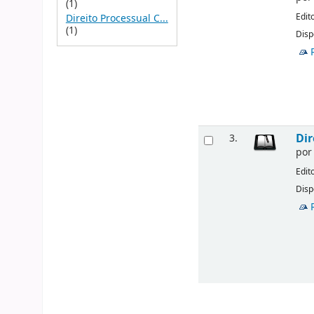
(1)
Edit
Direito Processual C...
(1)
Disp
Dir
3.
po
Edit
Disp