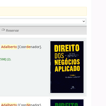
,
Adalberto
[Coor
de
nador]
.
D598
]
(2).
,
Adalberto
[Coor
de
nador]
.