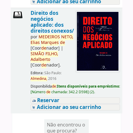
Adicionar ao seu carrinho
Direito dos
negócios
aplicado: dos
direitos conexos/
por
ME
DE
IROS
NETO,
Elias
Marques
de
[Coor
de
nador]
|
SIMÃO
FILHO,
Adalberto
[Coor
de
nador]
.
Editora:
São Paulo:
Almedina,
2016
Disponibilida
de
:
Itens disponíveis para empréstimo:
[
Número
de
chamada:
342.2 D598
]
(2).
Reservar
Adicionar ao seu carrinho
Não encontrou o
que procura?