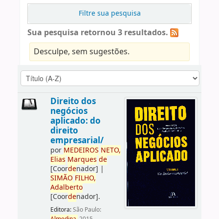
Filtre sua pesquisa
Sua pesquisa retornou 3 resultados.
Desculpe, sem sugestões.
Direito dos
negócios
aplicado: do
direito
empresarial/
por
ME
DE
IROS
NETO,
Elias
Marques
de
[Coor
de
nador]
|
SIMÃO
FILHO,
Adalberto
[Coor
de
nador]
.
Editora:
São Paulo: