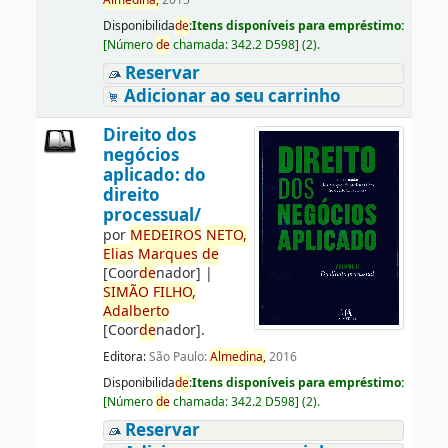
Almedina,
2015
Disponibilida
de
:
Itens disponíveis para empréstimo:
[
Número
de
chamada:
342.2 D598
]
(2).
Reservar
Adicionar ao seu carrinho
Direito dos
negócios
aplicado: do
direito
processual/
por
ME
DE
IROS
NETO,
Elias
Marques
de
[Coor
de
nador]
|
SIMÃO
FILHO,
Adalberto
[Coor
de
nador]
.
Editora:
São Paulo:
Almedina,
2016
Disponibilida
de
:
Itens disponíveis para empréstimo:
[
Número
de
chamada:
342.2 D598
]
(2).
Reservar