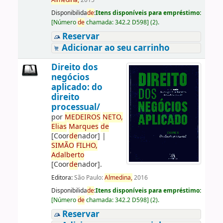
Almedina,
2015
Disponibilida
de
:
Itens disponíveis para empréstimo:
[
Número
de
chamada:
342.2 D598
]
(2).
Reservar
Adicionar ao seu carrinho
Direito dos
negócios
aplicado: do
direito
processual/
por
ME
DE
IROS
NETO,
Elias
Marques
de
[Coor
de
nador]
|
SIMÃO
FILHO,
Adalberto
[Coor
de
nador]
.
Editora:
São Paulo:
Almedina,
2016
Disponibilida
de
:
Itens disponíveis para empréstimo:
[
Número
de
chamada:
342.2 D598
]
(2).
Reservar