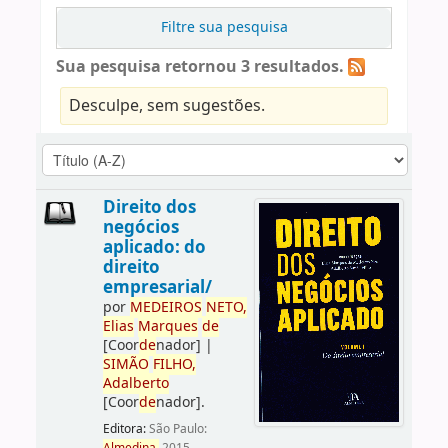
Filtre sua pesquisa
Sua pesquisa retornou 3 resultados.
Desculpe, sem sugestões.
Direito dos
negócios
aplicado: do
direito
empresarial/
por
ME
DE
IROS
NETO,
Elias
Marques
de
[Coor
de
nador]
|
SIMÃO
FILHO,
Adalberto
[Coor
de
nador]
.
Editora:
São Paulo: