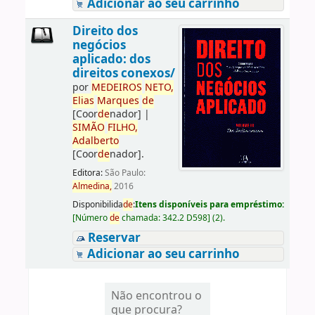
Adicionar ao seu carrinho
Direito dos
negócios
aplicado: dos
direitos conexos/
por
ME
DE
IROS
NETO,
Elias
Marques
de
[Coor
de
nador]
|
SIMÃO
FILHO,
Adalberto
[Coor
de
nador]
.
Editora:
São Paulo:
Almedina,
2016
Disponibilida
de
:
Itens disponíveis para empréstimo:
[
Número
de
chamada:
342.2 D598
]
(2).
Reservar
Adicionar ao seu carrinho
Não encontrou o
que procura?