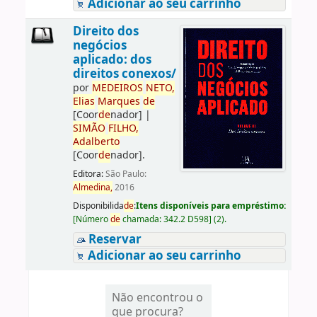
Adicionar ao seu carrinho
Direito dos
negócios
aplicado: dos
direitos conexos/
por
ME
DE
IROS
NETO,
Elias
Marques
de
[Coor
de
nador]
|
SIMÃO
FILHO,
Adalberto
[Coor
de
nador]
.
Editora:
São Paulo:
Almedina,
2016
Disponibilida
de
:
Itens disponíveis para empréstimo:
[
Número
de
chamada:
342.2 D598
]
(2).
Reservar
Adicionar ao seu carrinho
Não encontrou o
que procura?