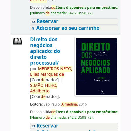
Almedina,
2015
Disponibilida
de
:
Itens disponíveis para empréstimo:
[
Número
de
chamada:
342.2 D598
]
(2).
Reservar
Adicionar ao seu carrinho
Direito dos
negócios
aplicado: do
direito
processual/
por
ME
DE
IROS
NETO,
Elias
Marques
de
[Coor
de
nador]
|
SIMÃO
FILHO,
Adalberto
[Coor
de
nador]
.
Editora:
São Paulo:
Almedina,
2016
Disponibilida
de
:
Itens disponíveis para empréstimo:
[
Número
de
chamada:
342.2 D598
]
(2).
Reservar