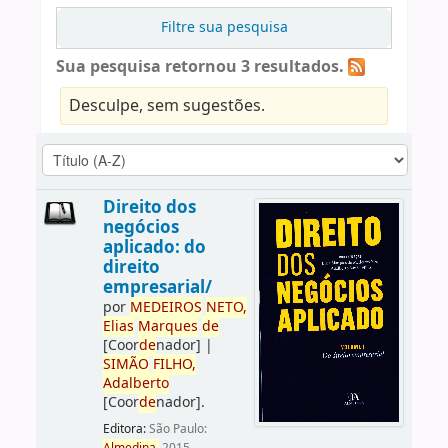
Filtre sua pesquisa
Sua pesquisa retornou 3 resultados.
Desculpe, sem sugestões.
Direito dos
negócios
aplicado: do
direito
empresarial/
por
ME
DE
IROS
NETO,
Elias
Marques
de
[Coor
de
nador]
|
SIMÃO
FILHO,
Adalberto
[Coor
de
nador]
.
Editora:
São Paulo: