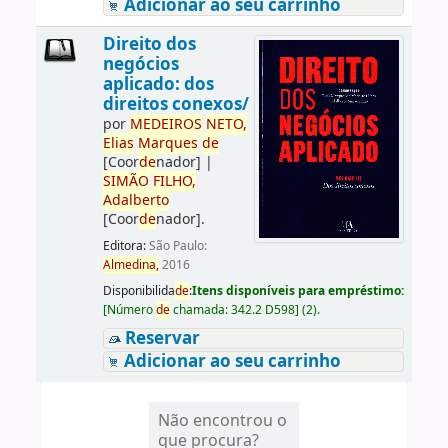
Adicionar ao seu carrinho
Direito dos
negócios
aplicado: dos
direitos conexos/
por
ME
DE
IROS
NETO,
Elias
Marques
de
[Coor
de
nador]
|
SIMÃO
FILHO,
Adalberto
[Coor
de
nador]
.
Editora:
São Paulo:
Almedina,
2016
Disponibilida
de
:
Itens disponíveis para empréstimo:
[
Número
de
chamada:
342.2 D598
]
(2).
Reservar
Adicionar ao seu carrinho
Não encontrou o
que procura?