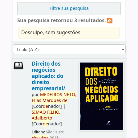
Filtre sua pesquisa
Sua pesquisa retornou 3 resultados.
Desculpe, sem sugestões.
Direito dos
negócios
aplicado: do
direito
empresarial/
por
ME
DE
IROS
NETO,
Elias
Marques
de
[Coor
de
nador]
|
SIMÃO
FILHO,
Adalberto
[Coor
de
nador]
.
Editora:
São Paulo: