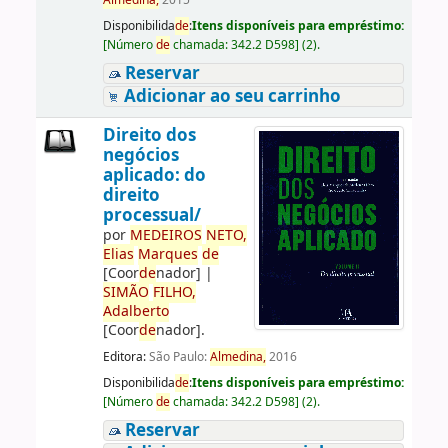
Almedina,
2015
Disponibilida
de
:
Itens disponíveis para empréstimo:
[
Número
de
chamada:
342.2 D598
]
(2).
Reservar
Adicionar ao seu carrinho
Direito dos
negócios
aplicado: do
direito
processual/
por
ME
DE
IROS
NETO,
Elias
Marques
de
[Coor
de
nador]
|
SIMÃO
FILHO,
Adalberto
[Coor
de
nador]
.
Editora:
São Paulo:
Almedina,
2016
Disponibilida
de
:
Itens disponíveis para empréstimo:
[
Número
de
chamada:
342.2 D598
]
(2).
Reservar