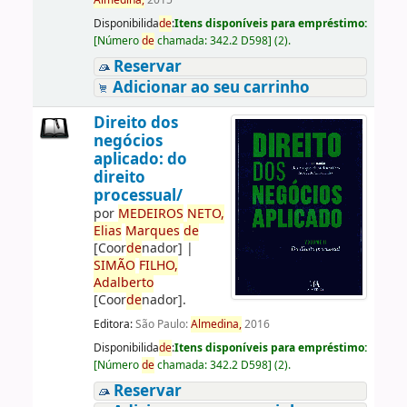
Almedina,
2015
Disponibilida
de
:
Itens disponíveis para empréstimo:
[
Número
de
chamada:
342.2 D598
]
(2).
Reservar
Adicionar ao seu carrinho
Direito dos
negócios
aplicado: do
direito
processual/
por
ME
DE
IROS
NETO,
Elias
Marques
de
[Coor
de
nador]
|
SIMÃO
FILHO,
Adalberto
[Coor
de
nador]
.
Editora:
São Paulo:
Almedina,
2016
Disponibilida
de
:
Itens disponíveis para empréstimo:
[
Número
de
chamada:
342.2 D598
]
(2).
Reservar