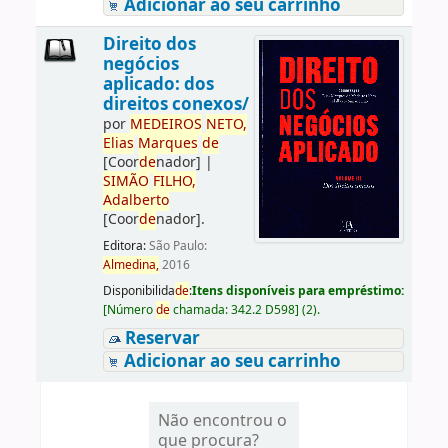
Adicionar ao seu carrinho
Direito dos
negócios
aplicado: dos
direitos conexos/
por
ME
DE
IROS
NETO,
Elias
Marques
de
[Coor
de
nador]
|
SIMÃO
FILHO,
Adalberto
[Coor
de
nador]
.
Editora:
São Paulo:
Almedina,
2016
Disponibilida
de
:
Itens disponíveis para empréstimo:
[
Número
de
chamada:
342.2 D598
]
(2).
Reservar
Adicionar ao seu carrinho
Não encontrou o
que procura?