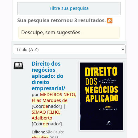
Filtre sua pesquisa
Sua pesquisa retornou 3 resultados.
Desculpe, sem sugestões.
Direito dos
negócios
aplicado: do
direito
empresarial/
por
ME
DE
IROS
NETO,
Elias
Marques
de
[Coor
de
nador]
|
SIMÃO
FILHO,
Adalberto
[Coor
de
nador]
.
Editora:
São Paulo: