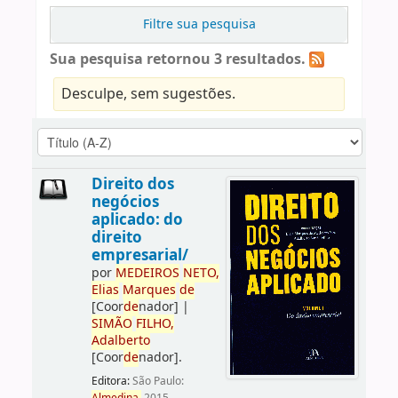
Filtre sua pesquisa
Sua pesquisa retornou 3 resultados.
Desculpe, sem sugestões.
Direito dos
negócios
aplicado: do
direito
empresarial/
por
ME
DE
IROS
NETO,
Elias
Marques
de
[Coor
de
nador]
|
SIMÃO
FILHO,
Adalberto
[Coor
de
nador]
.
Editora:
São Paulo: