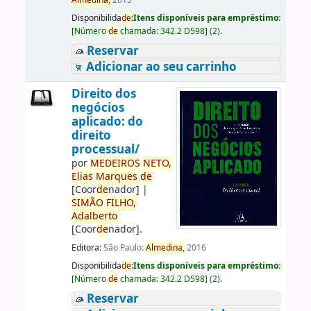
Almedina,
2015
Disponibilida
de
:
Itens disponíveis para empréstimo:
[
Número
de
chamada:
342.2 D598
]
(2).
Reservar
Adicionar ao seu carrinho
Direito dos
negócios
aplicado: do
direito
processual/
por
ME
DE
IROS
NETO,
Elias
Marques
de
[Coor
de
nador]
|
SIMÃO
FILHO,
Adalberto
[Coor
de
nador]
.
Editora:
São Paulo:
Almedina,
2016
Disponibilida
de
:
Itens disponíveis para empréstimo:
[
Número
de
chamada:
342.2 D598
]
(2).
Reservar