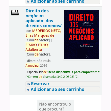
Adicionar ao seu carrinho
Direito dos
negócios
aplicado: dos
direitos conexos/
por
ME
DE
IROS
NETO,
Elias
Marques
de
[Coor
de
nador]
|
SIMÃO
FILHO,
Adalberto
[Coor
de
nador]
.
Editora:
São Paulo:
Almedina,
2016
Disponibilida
de
:
Itens disponíveis para empréstimo:
[
Número
de
chamada:
342.2 D598
]
(2).
Reservar
Adicionar ao seu carrinho
Não encontrou o
que procura?