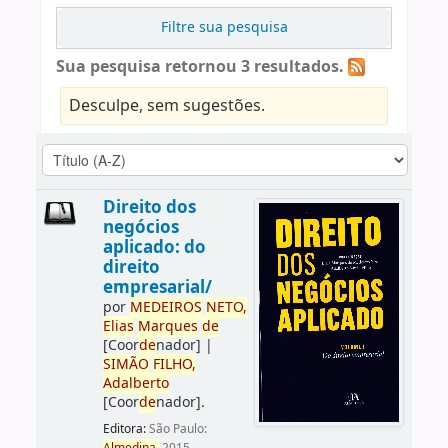
Filtre sua pesquisa
Sua pesquisa retornou 3 resultados.
Desculpe, sem sugestões.
Direito dos
negócios
aplicado: do
direito
empresarial/
por
ME
DE
IROS
NETO,
Elias
Marques
de
[Coor
de
nador]
|
SIMÃO
FILHO,
Adalberto
[Coor
de
nador]
.
Editora:
São Paulo: