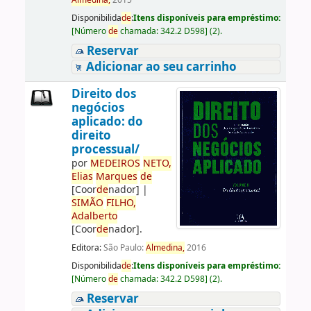
Almedina,
2015
Disponibilida
de
:
Itens disponíveis para empréstimo:
[
Número
de
chamada:
342.2 D598
]
(2).
Reservar
Adicionar ao seu carrinho
Direito dos
negócios
aplicado: do
direito
processual/
por
ME
DE
IROS
NETO,
Elias
Marques
de
[Coor
de
nador]
|
SIMÃO
FILHO,
Adalberto
[Coor
de
nador]
.
Editora:
São Paulo:
Almedina,
2016
Disponibilida
de
:
Itens disponíveis para empréstimo:
[
Número
de
chamada:
342.2 D598
]
(2).
Reservar