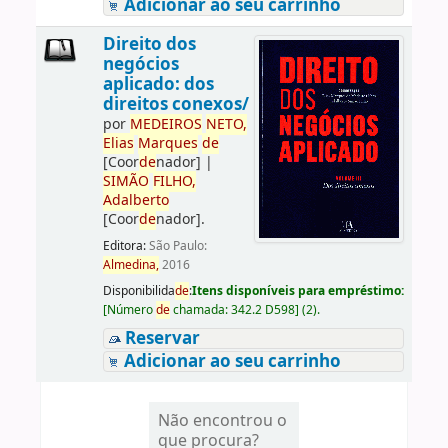
Adicionar ao seu carrinho
Direito dos
negócios
aplicado: dos
direitos conexos/
por
ME
DE
IROS
NETO,
Elias
Marques
de
[Coor
de
nador]
|
SIMÃO
FILHO,
Adalberto
[Coor
de
nador]
.
Editora:
São Paulo:
Almedina,
2016
Disponibilida
de
:
Itens disponíveis para empréstimo:
[
Número
de
chamada:
342.2 D598
]
(2).
Reservar
Adicionar ao seu carrinho
Não encontrou o
que procura?