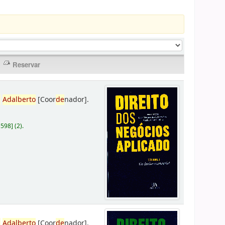
,
Adalberto
[Coor
de
nador]
.
D598
]
(2).
,
Adalberto
[Coor
de
nador]
.