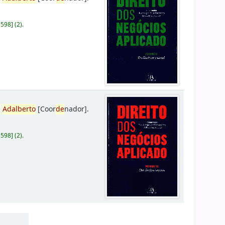
D598
]
(2).
,
Adalberto
[Coor
de
nador]
.
D598
]
(2).