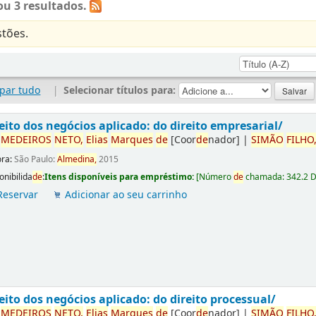
u 3 resultados.
tões.
par tudo
|
Selecionar títulos para:
eito dos negócios aplicado: do direito empresarial/
r
ME
DE
IROS
NETO,
Elias
Marques
de
[Coor
de
nador]
|
SIMÃO
FILHO
ora:
São Paulo:
Almedina,
2015
onibilida
de
:
Itens disponíveis para empréstimo:
[
Número
de
chamada:
342.2 
Reservar
Adicionar ao seu carrinho
eito dos negócios aplicado: do direito processual/
r
ME
DE
IROS
NETO,
Elias
Marques
de
[Coor
de
nador]
|
SIMÃO
FILHO