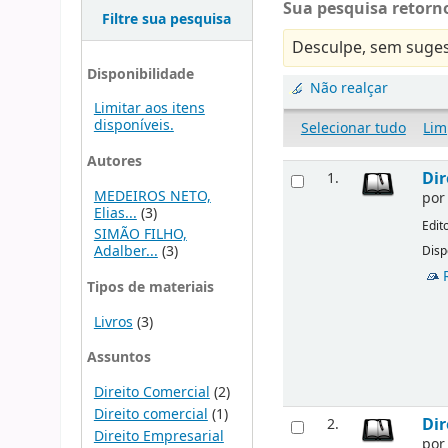
Sua pesquisa retorno
Filtre sua pesquisa
Desculpe, sem suges
Disponibilidade
Não realçar
Limitar aos itens
disponíveis.
Selecionar tudo
Lim
Autores
Dir
1.
MEDEIROS NETO,
po
Elias...
(3)
Edit
SIMÃO FILHO,
Adalber...
(3)
Disp
Tipos de materiais
Livros
(3)
Assuntos
Direito Comercial
(2)
Direito comercial
(1)
Dir
2.
Direito Empresarial
po