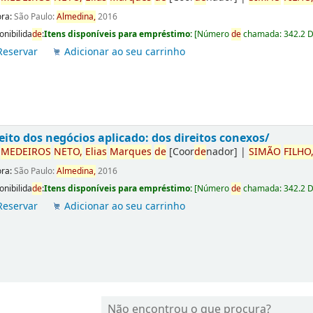
ora:
São Paulo:
Almedina,
2016
onibilida
de
:
Itens disponíveis para empréstimo:
[
Número
de
chamada:
342.2 
Reservar
Adicionar ao seu carrinho
eito dos negócios aplicado: dos direitos conexos/
r
ME
DE
IROS
NETO,
Elias
Marques
de
[Coor
de
nador]
|
SIMÃO
FILHO
ora:
São Paulo:
Almedina,
2016
onibilida
de
:
Itens disponíveis para empréstimo:
[
Número
de
chamada:
342.2 
Reservar
Adicionar ao seu carrinho
Não encontrou o que procura?