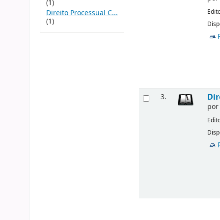
(1)
Edit
Direito Processual C...
(1)
Disp
Dir
3.
po
Edit
Disp