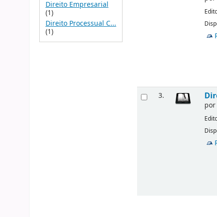
Direito Empresarial
Edit
(1)
Direito Processual C...
Disp
(1)
Dir
3.
po
Edit
Disp