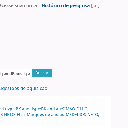
Acesse sua conta
Histórico de pesquisa
[
x
]
Buscar
ugestões de aquisição
nd itype:BK and itype:BK and au:SIMÃO FILHO,
ROS NETO, Elias Marques de and au:MEDEIROS NETO,