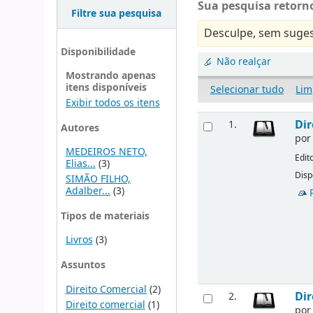
Sua pesquisa retorno
Filtre sua pesquisa
Desculpe, sem suges
Disponibilidade
Não realçar
Mostrando apenas
itens disponíveis
Selecionar tudo
Lim
Exibir todos os itens
Dir
1.
Autores
po
MEDEIROS NETO,
Edit
Elias...
(3)
Disp
SIMÃO FILHO,
Adalber...
(3)
Tipos de materiais
Livros
(3)
Assuntos
Direito Comercial
(2)
Dir
2.
Direito comercial
(1)
po