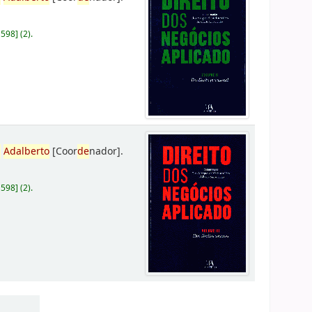
D598
]
(2).
,
Adalberto
[Coor
de
nador]
.
D598
]
(2).