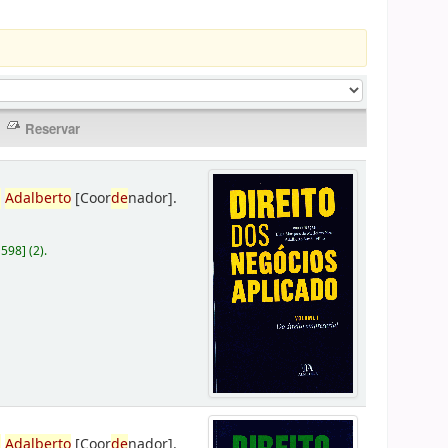
,
Adalberto
[Coor
de
nador]
.
D598
]
(2).
,
Adalberto
[Coor
de
nador]
.