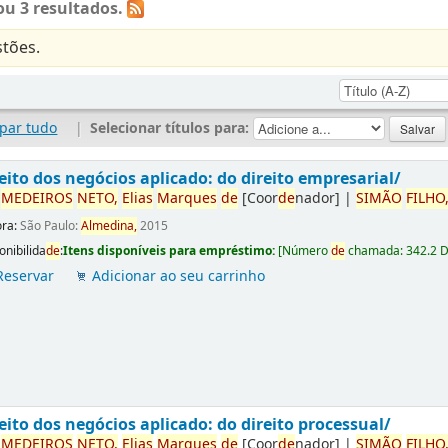
u 3 resultados.
tões.
par tudo
|
Selecionar títulos para:
eito dos negócios aplicado: do direito empresarial/
r
ME
DE
IROS
NETO,
Elias
Marques
de
[Coor
de
nador]
|
SIMÃO
FILHO
ora:
São Paulo:
Almedina,
2015
onibilida
de
:
Itens disponíveis para empréstimo:
[
Número
de
chamada:
342.2 
Reservar
Adicionar ao seu carrinho
eito dos negócios aplicado: do direito processual/
r
ME
DE
IROS
NETO,
Elias
Marques
de
[Coor
de
nador]
|
SIMÃO
FILHO