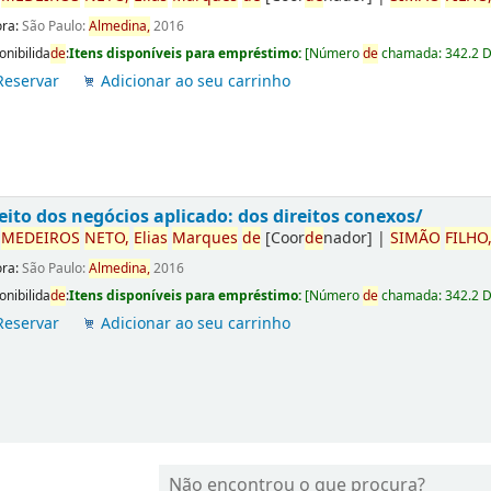
ora:
São Paulo:
Almedina,
2016
onibilida
de
:
Itens disponíveis para empréstimo:
[
Número
de
chamada:
342.2 
Reservar
Adicionar ao seu carrinho
eito dos negócios aplicado: dos direitos conexos/
r
ME
DE
IROS
NETO,
Elias
Marques
de
[Coor
de
nador]
|
SIMÃO
FILHO
ora:
São Paulo:
Almedina,
2016
onibilida
de
:
Itens disponíveis para empréstimo:
[
Número
de
chamada:
342.2 
Reservar
Adicionar ao seu carrinho
Não encontrou o que procura?