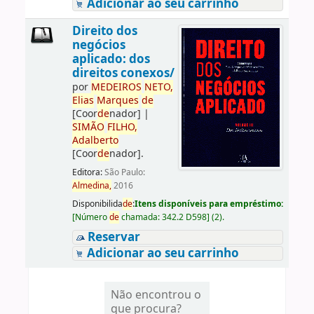
Adicionar ao seu carrinho
Direito dos
negócios
aplicado: dos
direitos conexos/
por
ME
DE
IROS
NETO,
Elias
Marques
de
[Coor
de
nador]
|
SIMÃO
FILHO,
Adalberto
[Coor
de
nador]
.
Editora:
São Paulo:
Almedina,
2016
Disponibilida
de
:
Itens disponíveis para empréstimo:
[
Número
de
chamada:
342.2 D598
]
(2).
Reservar
Adicionar ao seu carrinho
Não encontrou o
que procura?