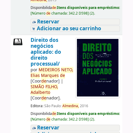
Almedina,
2015
Disponibilida
de
:
Itens disponíveis para empréstimo:
[
Número
de
chamada:
342.2 D598
]
(2).
Reservar
Adicionar ao seu carrinho
Direito dos
negócios
aplicado: do
direito
processual/
por
ME
DE
IROS
NETO,
Elias
Marques
de
[Coor
de
nador]
|
SIMÃO
FILHO,
Adalberto
[Coor
de
nador]
.
Editora:
São Paulo:
Almedina,
2016
Disponibilida
de
:
Itens disponíveis para empréstimo:
[
Número
de
chamada:
342.2 D598
]
(2).
Reservar