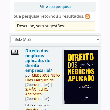
Filtre sua pesquisa
Sua pesquisa retornou 3 resultados.
Desculpe, sem sugestões.
Direito dos
negócios
aplicado: do
direito
empresarial/
por
ME
DE
IROS
NETO,
Elias
Marques
de
[Coor
de
nador]
|
SIMÃO
FILHO,
Adalberto
[Coor
de
nador]
.
Editora:
São Paulo: