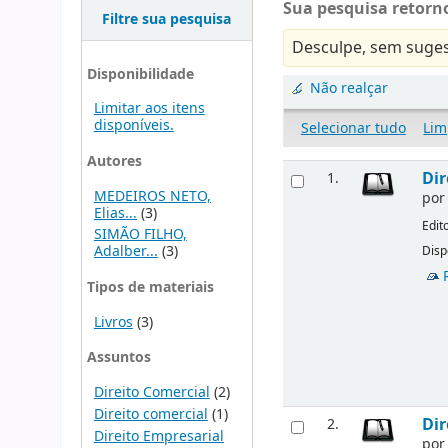
Sua pesquisa retorno
Filtre sua pesquisa
Desculpe, sem suges
Disponibilidade
Não realçar
Limitar aos itens
disponíveis.
Selecionar tudo
Lim
Autores
Dir
1.
MEDEIROS NETO,
po
Elias...
(3)
Edit
SIMÃO FILHO,
Adalber...
(3)
Disp
Tipos de materiais
Livros
(3)
Assuntos
Direito Comercial
(2)
Direito comercial
(1)
Dir
2.
Direito Empresarial
po