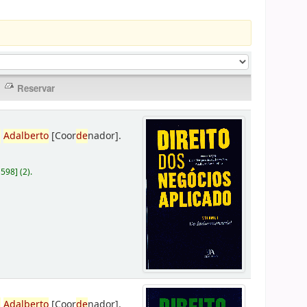
,
Adalberto
[Coor
de
nador]
.
D598
]
(2).
,
Adalberto
[Coor
de
nador]
.