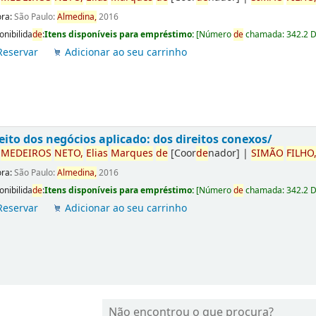
ora:
São Paulo:
Almedina,
2016
onibilida
de
:
Itens disponíveis para empréstimo:
[
Número
de
chamada:
342.2 
Reservar
Adicionar ao seu carrinho
eito dos negócios aplicado: dos direitos conexos/
r
ME
DE
IROS
NETO,
Elias
Marques
de
[Coor
de
nador]
|
SIMÃO
FILHO
ora:
São Paulo:
Almedina,
2016
onibilida
de
:
Itens disponíveis para empréstimo:
[
Número
de
chamada:
342.2 
Reservar
Adicionar ao seu carrinho
Não encontrou o que procura?