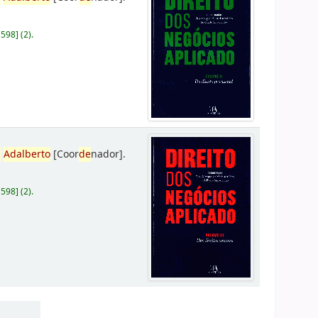
D598
]
(2).
,
Adalberto
[Coor
de
nador]
.
D598
]
(2).