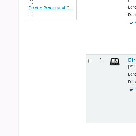
(1)
Edit
Direito Processual C...
(1)
Disp
Dir
3.
po
Edit
Disp