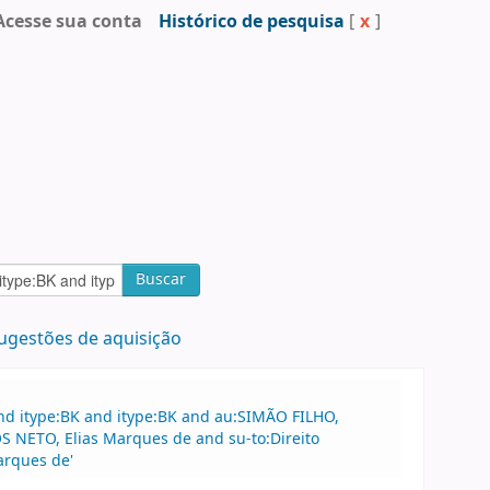
Acesse sua conta
Histórico de pesquisa
[
x
]
Buscar
ugestões de aquisição
nd itype:BK and itype:BK and au:SIMÃO FILHO,
 NETO, Elias Marques de and su-to:Direito
arques de'