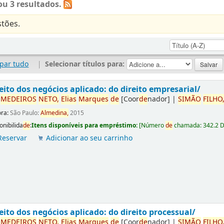
u 3 resultados.
tões.
par tudo
|
Selecionar títulos para:
eito dos negócios aplicado: do direito empresarial/
r
ME
DE
IROS
NETO,
Elias
Marques
de
[Coor
de
nador]
|
SIMÃO
FILHO
ora:
São Paulo:
Almedina,
2015
onibilida
de
:
Itens disponíveis para empréstimo:
[
Número
de
chamada:
342.2 
Reservar
Adicionar ao seu carrinho
eito dos negócios aplicado: do direito processual/
r
ME
DE
IROS
NETO,
Elias
Marques
de
[Coor
de
nador]
|
SIMÃO
FILHO