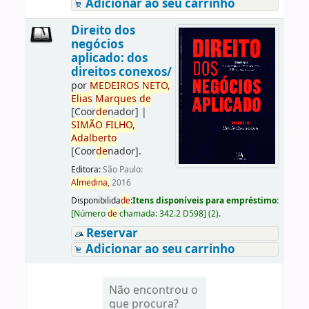
Adicionar ao seu carrinho
Direito dos
negócios
aplicado: dos
direitos conexos/
por
ME
DE
IROS
NETO,
Elias
Marques
de
[Coor
de
nador]
|
SIMÃO
FILHO,
Adalberto
[Coor
de
nador]
.
Editora:
São Paulo:
Almedina,
2016
Disponibilida
de
:
Itens disponíveis para empréstimo:
[
Número
de
chamada:
342.2 D598
]
(2).
Reservar
Adicionar ao seu carrinho
Não encontrou o
que procura?