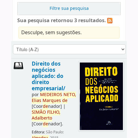
Filtre sua pesquisa
Sua pesquisa retornou 3 resultados.
Desculpe, sem sugestões.
Direito dos
negócios
aplicado: do
direito
empresarial/
por
ME
DE
IROS
NETO,
Elias
Marques
de
[Coor
de
nador]
|
SIMÃO
FILHO,
Adalberto
[Coor
de
nador]
.
Editora:
São Paulo: