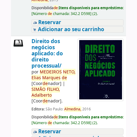
Almedina,
2015
Disponibilida
de
:
Itens disponíveis para empréstimo:
[
Número
de
chamada:
342.2 D598
]
(2).
Reservar
Adicionar ao seu carrinho
Direito dos
negócios
aplicado: do
direito
processual/
por
ME
DE
IROS
NETO,
Elias
Marques
de
[Coor
de
nador]
|
SIMÃO
FILHO,
Adalberto
[Coor
de
nador]
.
Editora:
São Paulo:
Almedina,
2016
Disponibilida
de
:
Itens disponíveis para empréstimo:
[
Número
de
chamada:
342.2 D598
]
(2).
Reservar