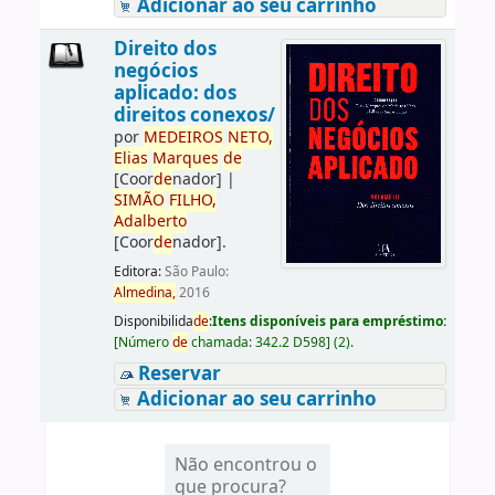
Adicionar ao seu carrinho
Direito dos
negócios
aplicado: dos
direitos conexos/
por
ME
DE
IROS
NETO,
Elias
Marques
de
[Coor
de
nador]
|
SIMÃO
FILHO,
Adalberto
[Coor
de
nador]
.
Editora:
São Paulo:
Almedina,
2016
Disponibilida
de
:
Itens disponíveis para empréstimo:
[
Número
de
chamada:
342.2 D598
]
(2).
Reservar
Adicionar ao seu carrinho
Não encontrou o
que procura?