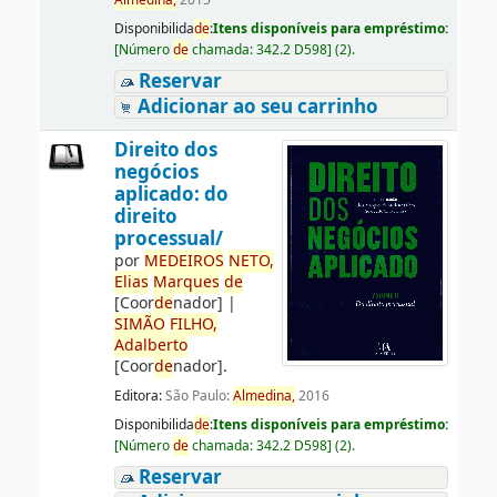
Almedina,
2015
Disponibilida
de
:
Itens disponíveis para empréstimo:
[
Número
de
chamada:
342.2 D598
]
(2).
Reservar
Adicionar ao seu carrinho
Direito dos
negócios
aplicado: do
direito
processual/
por
ME
DE
IROS
NETO,
Elias
Marques
de
[Coor
de
nador]
|
SIMÃO
FILHO,
Adalberto
[Coor
de
nador]
.
Editora:
São Paulo:
Almedina,
2016
Disponibilida
de
:
Itens disponíveis para empréstimo:
[
Número
de
chamada:
342.2 D598
]
(2).
Reservar