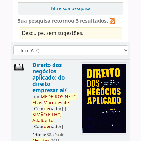
Filtre sua pesquisa
Sua pesquisa retornou 3 resultados.
Desculpe, sem sugestões.
Direito dos
negócios
aplicado: do
direito
empresarial/
por
ME
DE
IROS
NETO,
Elias
Marques
de
[Coor
de
nador]
|
SIMÃO
FILHO,
Adalberto
[Coor
de
nador]
.
Editora:
São Paulo: