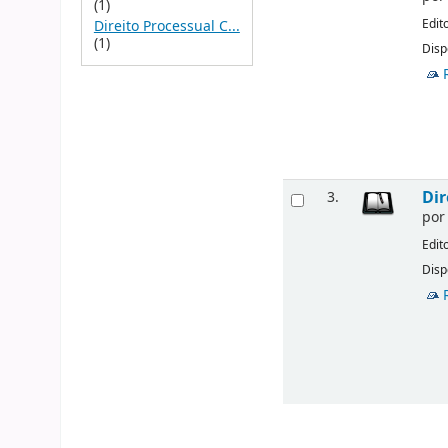
(1)
Edit
Direito Processual C...
(1)
Disp
Dir
3.
po
Edit
Disp