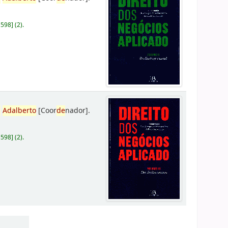
D598
]
(2).
,
Adalberto
[Coor
de
nador]
.
D598
]
(2).