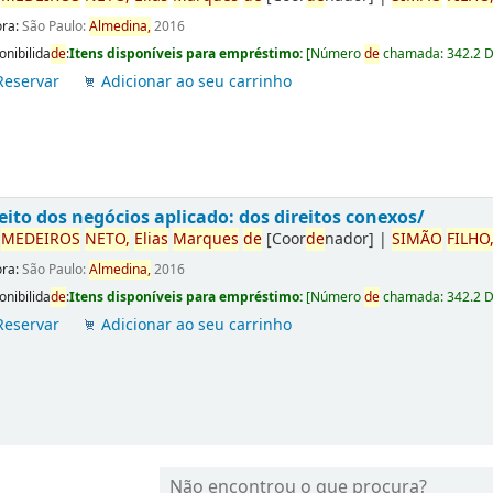
ora:
São Paulo:
Almedina,
2016
onibilida
de
:
Itens disponíveis para empréstimo:
[
Número
de
chamada:
342.2 
Reservar
Adicionar ao seu carrinho
eito dos negócios aplicado: dos direitos conexos/
r
ME
DE
IROS
NETO,
Elias
Marques
de
[Coor
de
nador]
|
SIMÃO
FILHO
ora:
São Paulo:
Almedina,
2016
onibilida
de
:
Itens disponíveis para empréstimo:
[
Número
de
chamada:
342.2 
Reservar
Adicionar ao seu carrinho
Não encontrou o que procura?