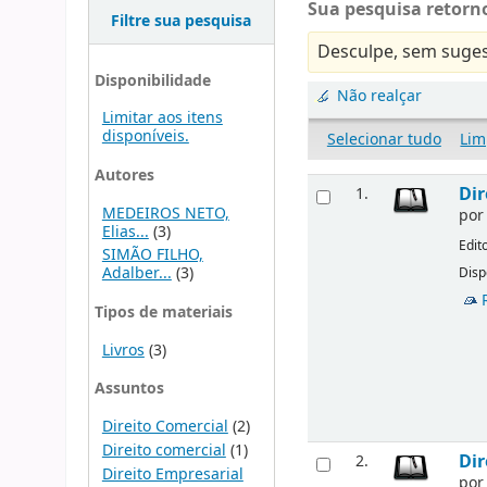
Sua pesquisa retorno
Filtre sua pesquisa
Desculpe, sem suges
Disponibilidade
Não realçar
Limitar aos itens
disponíveis.
Selecionar tudo
Lim
Autores
Dir
1.
MEDEIROS NETO,
po
Elias...
(3)
Edit
SIMÃO FILHO,
Adalber...
(3)
Disp
Tipos de materiais
Livros
(3)
Assuntos
Direito Comercial
(2)
Direito comercial
(1)
Dir
2.
Direito Empresarial
po