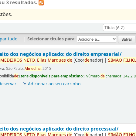
u 3 resultados.
tões.
par tudo
|
Selecionar títulos para:
eito dos negócios aplicado: do direito empresarial/
r
ME
DE
IROS
NETO,
Elias
Marques
de
[Coor
de
nador]
|
SIMÃO
FILHO
ora:
São Paulo:
Almedina,
2015
onibilida
de
:
Itens disponíveis para empréstimo:
[
Número
de
chamada:
342.2 
Reservar
Adicionar ao seu carrinho
eito dos negócios aplicado: do direito processual/
r
ME
DE
IROS
NETO,
Elias
Marques
de
[Coor
de
nador]
|
SIMÃO
FILHO