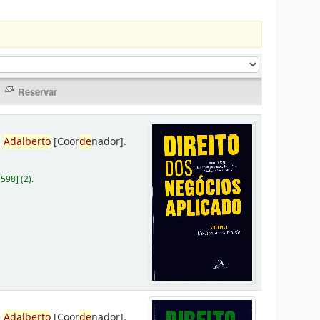
,
Adalberto
[Coor
de
nador]
.
D598
]
(2).
,
Adalberto
[Coor
de
nador]
.