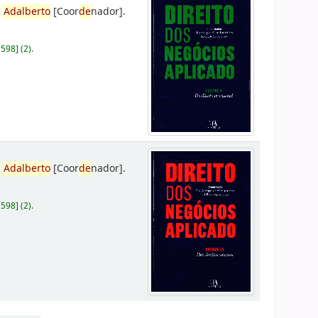
,
Adalberto
[Coor
de
nador]
.
D598
]
(2).
,
Adalberto
[Coor
de
nador]
.
D598
]
(2).