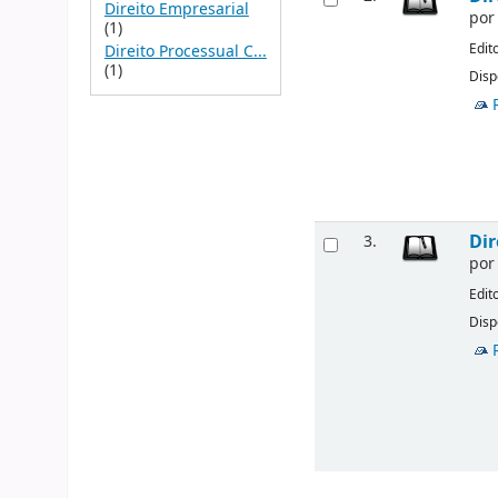
Direito Empresarial
po
(1)
Edit
Direito Processual C...
(1)
Disp
Dir
3.
po
Edit
Disp