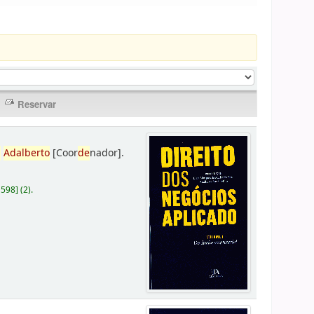
,
Adalberto
[Coor
de
nador]
.
D598
]
(2).