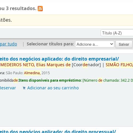
u 3 resultados.
tões.
par tudo
|
Selecionar títulos para:
eito dos negócios aplicado: do direito empresarial/
r
ME
DE
IROS
NETO,
Elias
Marques
de
[Coor
de
nador]
|
SIMÃO
FILHO
ora:
São Paulo:
Almedina,
2015
onibilida
de
:
Itens disponíveis para empréstimo:
[
Número
de
chamada:
342.2 
Reservar
Adicionar ao seu carrinho
eito dos negócios aplicado: do direito processual/