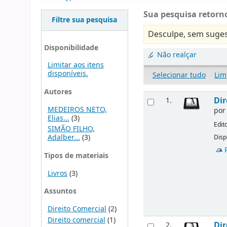
Sua pesquisa retorno
Filtre sua pesquisa
Desculpe, sem suges
Disponibilidade
Não realçar
Limitar aos itens
disponíveis.
Selecionar tudo
Lim
Autores
Dir
1.
MEDEIROS NETO,
po
Elias...
(3)
Edit
SIMÃO FILHO,
Adalber...
(3)
Disp
Tipos de materiais
Livros
(3)
Assuntos
Direito Comercial
(2)
Direito comercial
(1)
Dir
2.