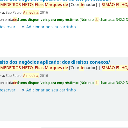
r
ME
DE
IROS
NETO,
Elias
Marques
de
[Coor
de
nador]
|
SIMÃO
FILHO
ora:
São Paulo:
Almedina,
2016
onibilida
de
:
Itens disponíveis para empréstimo:
[
Número
de
chamada:
342.2 
Reservar
Adicionar ao seu carrinho
eito dos negócios aplicado: dos direitos conexos/
r
ME
DE
IROS
NETO,
Elias
Marques
de
[Coor
de
nador]
|
SIMÃO
FILHO
ora:
São Paulo:
Almedina,
2016
onibilida
de
:
Itens disponíveis para empréstimo:
[
Número
de
chamada:
342.2 
Reservar
Adicionar ao seu carrinho