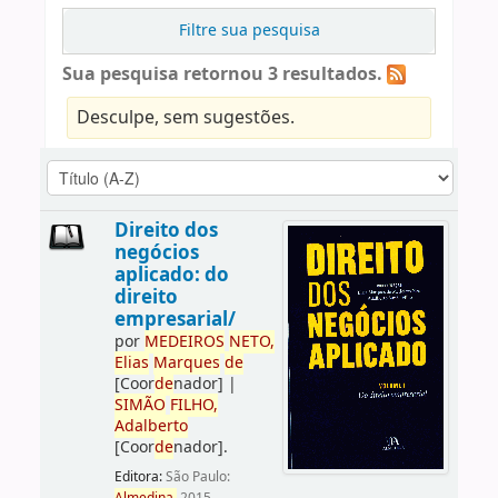
Filtre sua pesquisa
Sua pesquisa retornou 3 resultados.
Desculpe, sem sugestões.
Direito dos
negócios
aplicado: do
direito
empresarial/
por
ME
DE
IROS
NETO,
Elias
Marques
de
[Coor
de
nador]
|
SIMÃO
FILHO,
Adalberto
[Coor
de
nador]
.
Editora:
São Paulo: