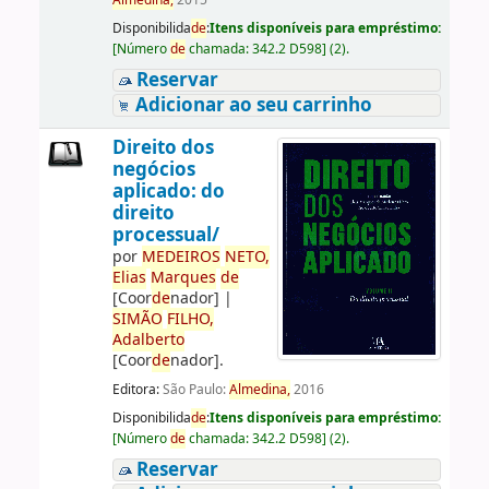
Almedina,
2015
Disponibilida
de
:
Itens disponíveis para empréstimo:
[
Número
de
chamada:
342.2 D598
]
(2).
Reservar
Adicionar ao seu carrinho
Direito dos
negócios
aplicado: do
direito
processual/
por
ME
DE
IROS
NETO,
Elias
Marques
de
[Coor
de
nador]
|
SIMÃO
FILHO,
Adalberto
[Coor
de
nador]
.
Editora:
São Paulo:
Almedina,
2016
Disponibilida
de
:
Itens disponíveis para empréstimo:
[
Número
de
chamada:
342.2 D598
]
(2).
Reservar