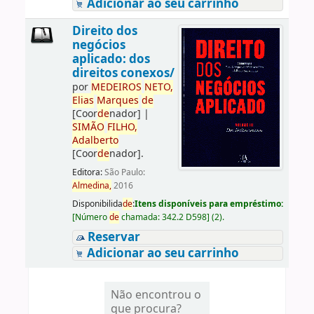
Adicionar ao seu carrinho
Direito dos
negócios
aplicado: dos
direitos conexos/
por
ME
DE
IROS
NETO,
Elias
Marques
de
[Coor
de
nador]
|
SIMÃO
FILHO,
Adalberto
[Coor
de
nador]
.
Editora:
São Paulo:
Almedina,
2016
Disponibilida
de
:
Itens disponíveis para empréstimo:
[
Número
de
chamada:
342.2 D598
]
(2).
Reservar
Adicionar ao seu carrinho
Não encontrou o
que procura?