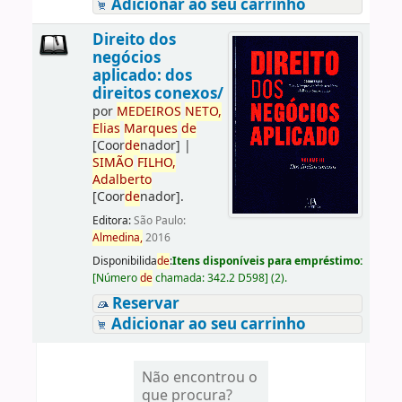
Adicionar ao seu carrinho
Direito dos
negócios
aplicado: dos
direitos conexos/
por
ME
DE
IROS
NETO,
Elias
Marques
de
[Coor
de
nador]
|
SIMÃO
FILHO,
Adalberto
[Coor
de
nador]
.
Editora:
São Paulo:
Almedina,
2016
Disponibilida
de
:
Itens disponíveis para empréstimo:
[
Número
de
chamada:
342.2 D598
]
(2).
Reservar
Adicionar ao seu carrinho
Não encontrou o
que procura?