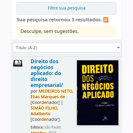
Filtre sua pesquisa
Sua pesquisa retornou 3 resultados.
Desculpe, sem sugestões.
Direito dos
negócios
aplicado: do
direito
empresarial/
por
ME
DE
IROS
NETO,
Elias
Marques
de
[Coor
de
nador]
|
SIMÃO
FILHO,
Adalberto
[Coor
de
nador]
.
Editora:
São Paulo: