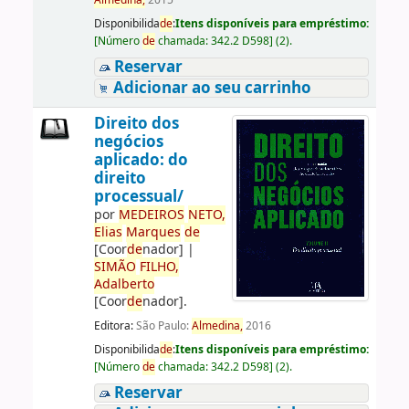
Almedina,
2015
Disponibilida
de
:
Itens disponíveis para empréstimo:
[
Número
de
chamada:
342.2 D598
]
(2).
Reservar
Adicionar ao seu carrinho
Direito dos
negócios
aplicado: do
direito
processual/
por
ME
DE
IROS
NETO,
Elias
Marques
de
[Coor
de
nador]
|
SIMÃO
FILHO,
Adalberto
[Coor
de
nador]
.
Editora:
São Paulo:
Almedina,
2016
Disponibilida
de
:
Itens disponíveis para empréstimo:
[
Número
de
chamada:
342.2 D598
]
(2).
Reservar