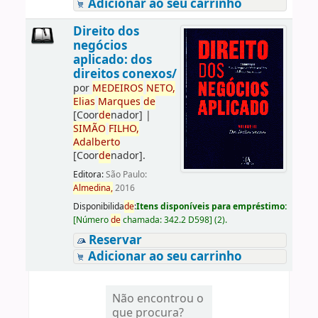
Adicionar ao seu carrinho
Direito dos
negócios
aplicado: dos
direitos conexos/
por
ME
DE
IROS
NETO,
Elias
Marques
de
[Coor
de
nador]
|
SIMÃO
FILHO,
Adalberto
[Coor
de
nador]
.
Editora:
São Paulo:
Almedina,
2016
Disponibilida
de
:
Itens disponíveis para empréstimo:
[
Número
de
chamada:
342.2 D598
]
(2).
Reservar
Adicionar ao seu carrinho
Não encontrou o
que procura?