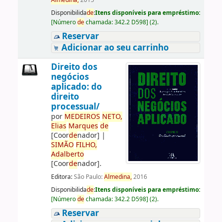
Almedina,
2015
Disponibilida
de
:
Itens disponíveis para empréstimo:
[
Número
de
chamada:
342.2 D598
]
(2).
Reservar
Adicionar ao seu carrinho
Direito dos
negócios
aplicado: do
direito
processual/
por
ME
DE
IROS
NETO,
Elias
Marques
de
[Coor
de
nador]
|
SIMÃO
FILHO,
Adalberto
[Coor
de
nador]
.
Editora:
São Paulo:
Almedina,
2016
Disponibilida
de
:
Itens disponíveis para empréstimo:
[
Número
de
chamada:
342.2 D598
]
(2).
Reservar