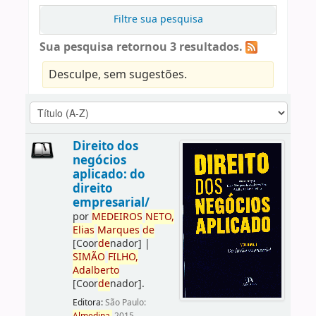
Filtre sua pesquisa
Sua pesquisa retornou 3 resultados.
Desculpe, sem sugestões.
Direito dos
negócios
aplicado: do
direito
empresarial/
por
ME
DE
IROS
NETO,
Elias
Marques
de
[Coor
de
nador]
|
SIMÃO
FILHO,
Adalberto
[Coor
de
nador]
.
Editora:
São Paulo: