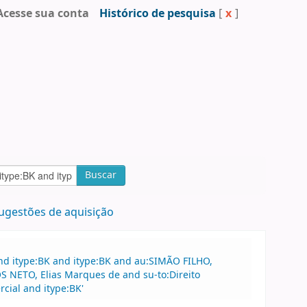
Acesse sua conta
Histórico de pesquisa
[
x
]
Buscar
ugestões de aquisição
nd itype:BK and itype:BK and au:SIMÃO FILHO,
 NETO, Elias Marques de and su-to:Direito
cial and itype:BK'