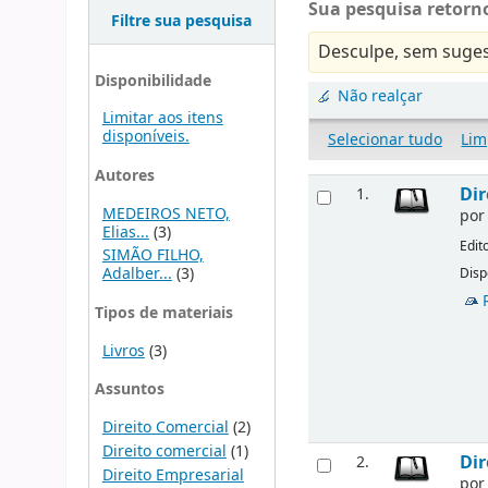
Sua pesquisa retorno
Filtre sua pesquisa
Desculpe, sem suges
Disponibilidade
Não realçar
Limitar aos itens
disponíveis.
Selecionar tudo
Lim
Autores
Dir
1.
MEDEIROS NETO,
po
Elias...
(3)
Edit
SIMÃO FILHO,
Adalber...
(3)
Disp
Tipos de materiais
Livros
(3)
Assuntos
Direito Comercial
(2)
Direito comercial
(1)
Dir
2.
Direito Empresarial
po