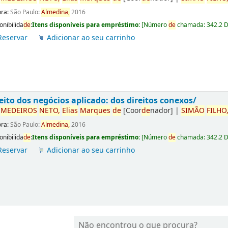
ora:
São Paulo:
Almedina,
2016
onibilida
de
:
Itens disponíveis para empréstimo:
[
Número
de
chamada:
342.2 
Reservar
Adicionar ao seu carrinho
eito dos negócios aplicado: dos direitos conexos/
r
ME
DE
IROS
NETO,
Elias
Marques
de
[Coor
de
nador]
|
SIMÃO
FILHO
ora:
São Paulo:
Almedina,
2016
onibilida
de
:
Itens disponíveis para empréstimo:
[
Número
de
chamada:
342.2 
Reservar
Adicionar ao seu carrinho
Não encontrou o que procura?