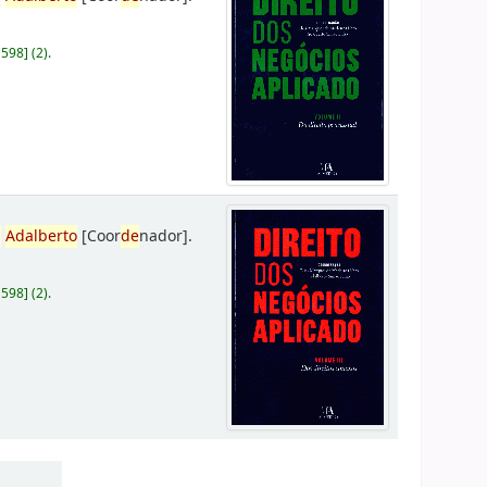
D598
]
(2).
,
Adalberto
[Coor
de
nador]
.
D598
]
(2).