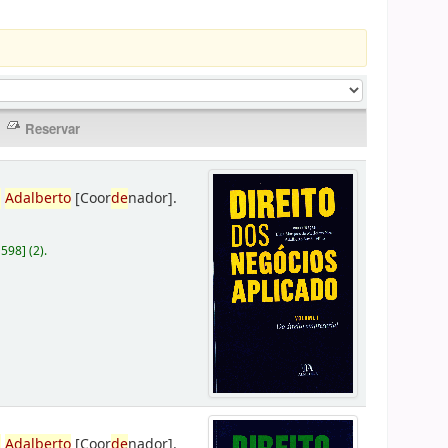
,
Adalberto
[Coor
de
nador]
.
D598
]
(2).
,
Adalberto
[Coor
de
nador]
.