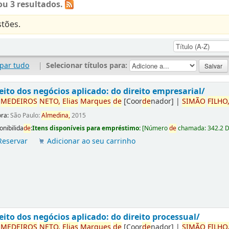
u 3 resultados.
tões.
par tudo
|
Selecionar títulos para:
eito dos negócios aplicado: do direito empresarial/
r
ME
DE
IROS
NETO,
Elias
Marques
de
[Coor
de
nador]
|
SIMÃO
FILHO
ora:
São Paulo:
Almedina,
2015
onibilida
de
:
Itens disponíveis para empréstimo:
[
Número
de
chamada:
342.2 
Reservar
Adicionar ao seu carrinho
eito dos negócios aplicado: do direito processual/
r
ME
DE
IROS
NETO,
Elias
Marques
de
[Coor
de
nador]
|
SIMÃO
FILHO