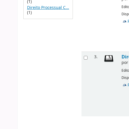
(1)
Edit
Direito Processual C...
(1)
Disp
Dir
3.
po
Edit
Disp