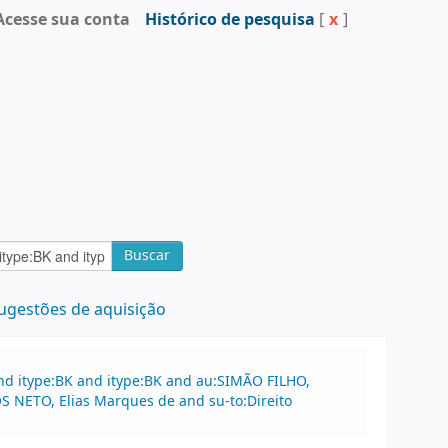
Acesse sua conta
Histórico de pesquisa
[
x
]
Buscar
ugestões de aquisição
nd itype:BK and itype:BK and au:SIMÃO FILHO,
 NETO, Elias Marques de and su-to:Direito