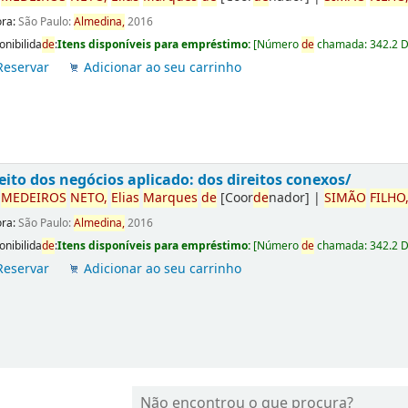
ora:
São Paulo:
Almedina,
2016
onibilida
de
:
Itens disponíveis para empréstimo:
[
Número
de
chamada:
342.2 
Reservar
Adicionar ao seu carrinho
eito dos negócios aplicado: dos direitos conexos/
r
ME
DE
IROS
NETO,
Elias
Marques
de
[Coor
de
nador]
|
SIMÃO
FILHO
ora:
São Paulo:
Almedina,
2016
onibilida
de
:
Itens disponíveis para empréstimo:
[
Número
de
chamada:
342.2 
Reservar
Adicionar ao seu carrinho
Não encontrou o que procura?