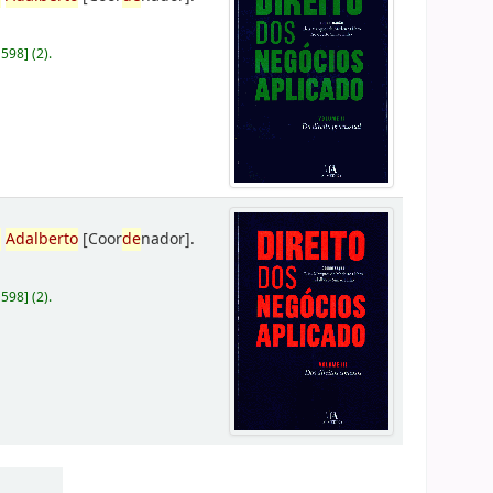
D598
]
(2).
,
Adalberto
[Coor
de
nador]
.
D598
]
(2).