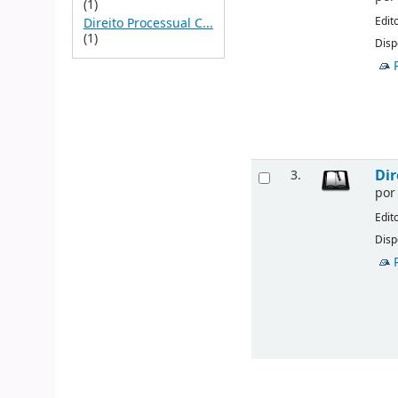
(1)
Edit
Direito Processual C...
(1)
Disp
Dir
3.
po
Edit
Disp