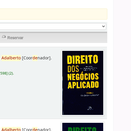
,
Adalberto
[Coor
de
nador]
.
D598
]
(2).
,
Adalberto
[Coor
de
nador]
.