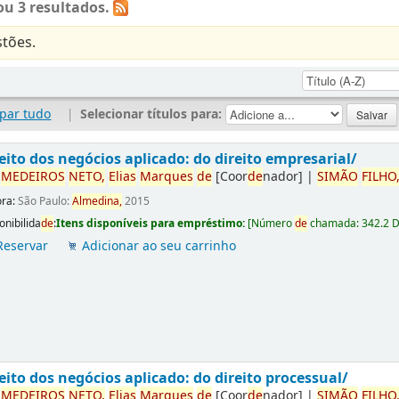
u 3 resultados.
tões.
par tudo
|
Selecionar títulos para:
eito dos negócios aplicado: do direito empresarial/
r
ME
DE
IROS
NETO,
Elias
Marques
de
[Coor
de
nador]
|
SIMÃO
FILHO
ora:
São Paulo:
Almedina,
2015
onibilida
de
:
Itens disponíveis para empréstimo:
[
Número
de
chamada:
342.2 
Reservar
Adicionar ao seu carrinho
eito dos negócios aplicado: do direito processual/
r
ME
DE
IROS
NETO,
Elias
Marques
de
[Coor
de
nador]
|
SIMÃO
FILHO