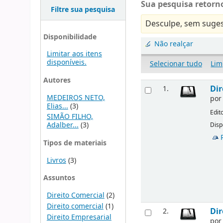
Sua pesquisa retorno
Filtre sua pesquisa
Desculpe, sem suges
Disponibilidade
Não realçar
Limitar aos itens
disponíveis.
Selecionar tudo
Lim
Autores
Dir
1.
MEDEIROS NETO,
po
Elias...
(3)
Edit
SIMÃO FILHO,
Adalber...
(3)
Disp
Tipos de materiais
Livros
(3)
Assuntos
Direito Comercial
(2)
Direito comercial
(1)
Dir
2.
Direito Empresarial
po